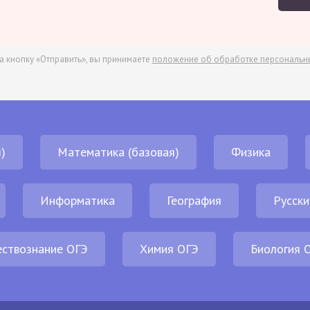
а кнопку «Отправить», вы принимаете
положение об обработке персональн
)
Математика (базовая)
Физика
Информатика
География
Русски
ствознание ОГЭ
Химия ОГЭ
Биология 