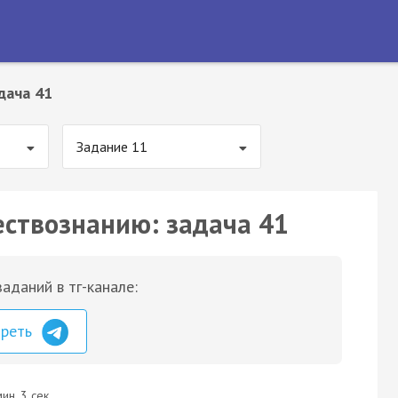
дача 41
Задание 11
ествознанию: задача 41
аданий в тг-канале:
треть
ин. 3 сек.