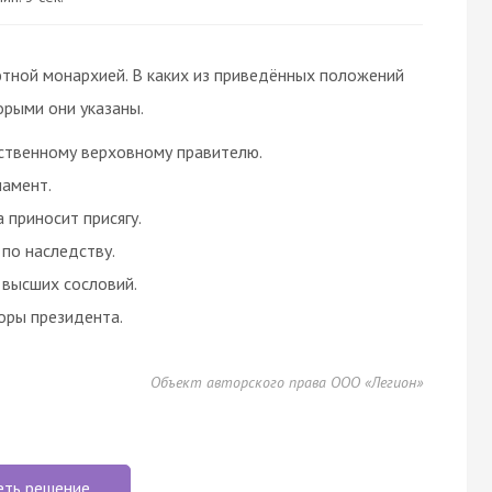
тной монархией. В каких из приведённых положений
орыми они указаны.
ственному верховному правителю.
ламент.
 приносит присягу.
 по наследству.
 высших сословий.
оры президента.
Объект авторского права ООО «Легион»
еть решение