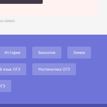
ых данных
.
История
Биология
Химия
й язык ОГЭ
Математика ОГЭ
ОГЭ