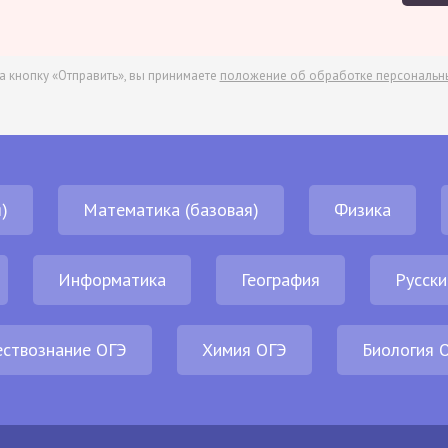
а кнопку «Отправить», вы принимаете
положение об обработке персональн
)
Математика (базовая)
Физика
Информатика
География
Русски
ствознание ОГЭ
Химия ОГЭ
Биология 