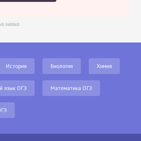
ых данных
.
История
Биология
Химия
й язык ОГЭ
Математика ОГЭ
ОГЭ