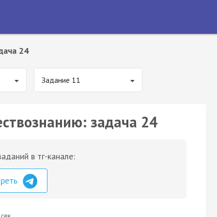
дача 24
Задание 11
ествознанию: задача 24
аданий в тг-канале:
треть
 сек.