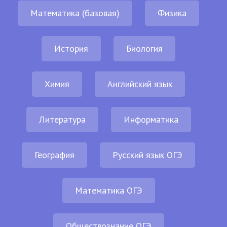
Математика (базовая)
Физика
История
Биология
Химия
Английский язык
Литература
Информатика
География
Русский язык ОГЭ
Математика ОГЭ
Обществознание ОГЭ