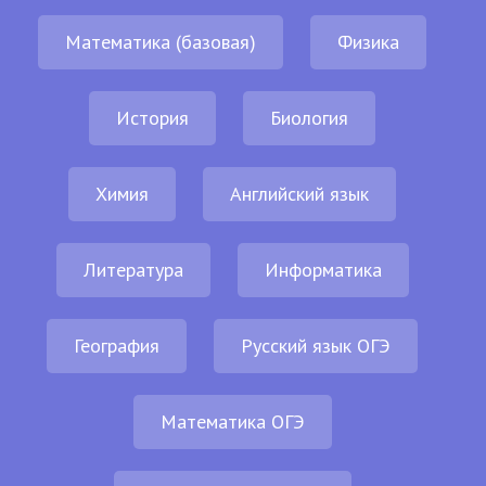
Математика (базовая)
Физика
История
Биология
Химия
Английский язык
Литература
Информатика
География
Русский язык ОГЭ
Математика ОГЭ