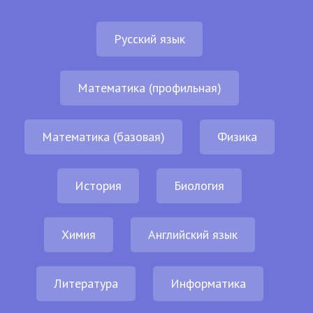
Русский язык
Математика (профильная)
Математика (базовая)
Физика
История
Биология
Химия
Английский язык
Литература
Информатика