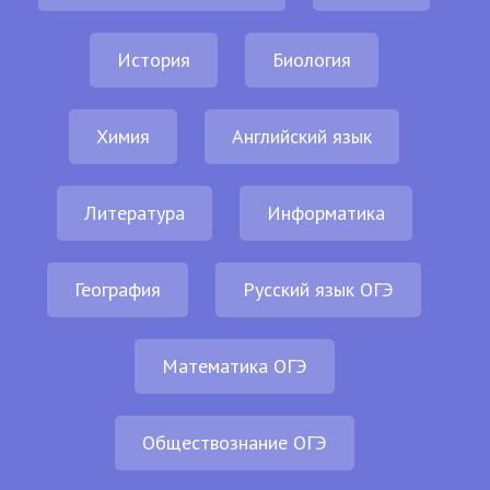
История
Биология
Химия
Английский язык
Литература
Информатика
География
Русский язык ОГЭ
Математика ОГЭ
Обществознание ОГЭ