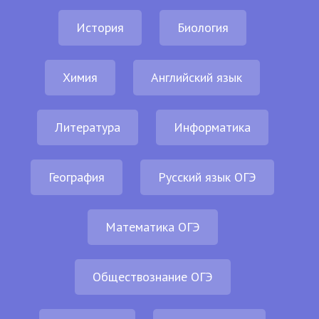
История
Биология
Химия
Английский язык
Литература
Информатика
География
Русский язык ОГЭ
Математика ОГЭ
Обществознание ОГЭ