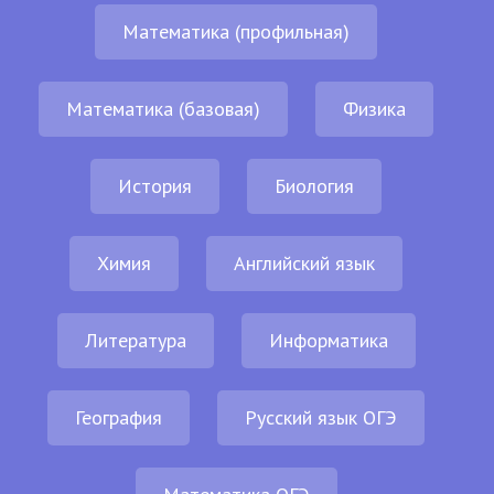
Математика (профильная)
Математика (базовая)
Физика
История
Биология
Химия
Английский язык
Литература
Информатика
География
Русский язык ОГЭ