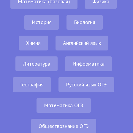
Математика (базовая)
Физика
История
Биология
Химия
Английский язык
Литература
Информатика
География
Русский язык ОГЭ
Математика ОГЭ
Обществознание ОГЭ