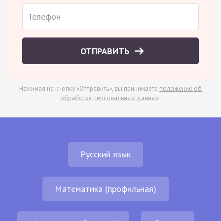
ОТПРАВИТЬ
Нажимая на кнопку «Отправить», вы принимаете
положение об
обработке персональных данных
.
Русский язык
Математика (профильная)