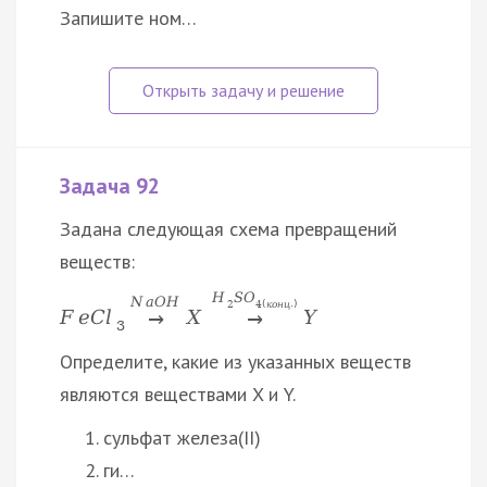
Запишите ном…
Задача 92
Задана следующая схема превращений
веществ:
H
S
O
N
a
O
H
2
4
(
к
о
н
ц
.
)
F
e
C
l
X
Y
→
→
3
Определите, какие из указанных веществ
являются веществами X и Y.
сульфат железа(II)
ги…