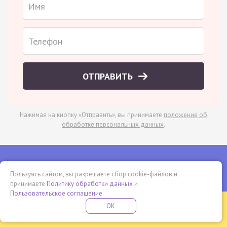
ОТПРАВИТЬ
Нажимая на кнопку «Отправить», вы принимаете
положение об
обработке персональных данных
.
Пользуясь сайтом, вы разрешаете сбор cookie-файлов и
Русский язык
принимаете
Политику обработки данных
и
Пользовательское соглашение
.
Бесплатная летняя школа
OK
ПОДРОБНЕЕ
ПРОВЕДИ ЭТО ЛЕТО С ПОЛЬЗОЙ
Математика (профильная)