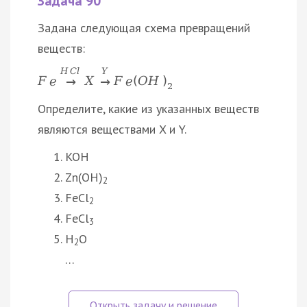
Задача 90
Задана следующая схема превращений
веществ:
H
C
l
Y
F
e
X
F
e
(
O
H
)
→
→
2
Определите, какие из указанных веществ
являются веществами X и Y.
KOH
Zn(OH)
2
FeCl
2
FeCl
3
H
O
2
…