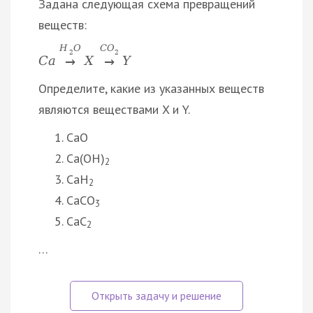
Задана следующая схема превращений
веществ:
H
O
C
O
2
2
C
a
X
Y
→
→
Определите, какие из указанных веществ
являются веществами X и Y.
CaO
Ca(OH)
2
CaH
2
CaCO
3
CaC
2
…