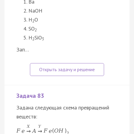
Ba
NaOH
H
O
2
SO
2
H
SiO
2
3
Зап…
Задача 83
Задана следующая схема превращений
веществ:
X
Y
F
e
A
F
e
(
O
H
)
→
→
2