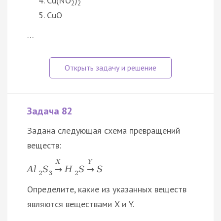
Cu(NO
)
2
2
CuO
…
Задача 82
Задана следующая схема превращений
веществ:
X
Y
A
l
S
H
S
S
→
→
2
3
2
Определите, какие из указанных веществ
являются веществами X и Y.