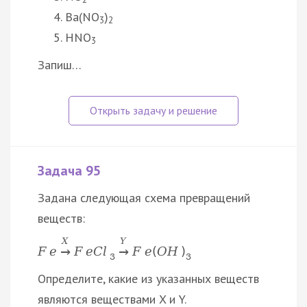
Ba(NO
)
3
2
HNO
3
Запиш…
Задача 95
Задана следующая схема превращений
веществ:
X
Y
F
e
F
e
C
l
F
e
(
O
H
)
→
→
3
3
Определите, какие из указанных веществ
являются веществами X и Y.