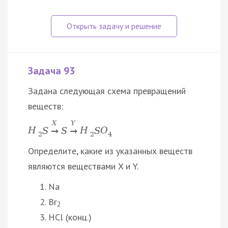
Задача 93
Задана следующая схема превращений
веществ:
X
Y
H
S
S
H
S
O
→
→
2
2
4
Определите, какие из указанных веществ
являются веществами X и Y.
Na
Br
2
HCl (конц.)