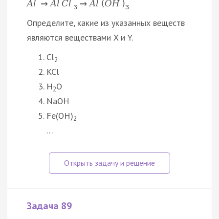
A
l
A
l
C
l
A
l
(
O
H
)
→
→
3
3
Определите, какие из указанных веществ
являются веществами X и Y.
Cl
2
KCl
H
O
2
NaOH
Fe(OH)
2
…
Задача 89