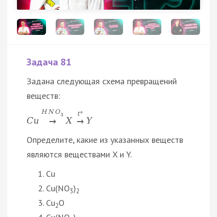
Задача 81
Задана следующая схема превращений
веществ:
H
N
O
t
°
3
C
u
X
Y
→
→
Определите, какие из указанных веществ
являются веществами X и Y.
Cu
Cu(NO
)
3
2
Cu
O
2