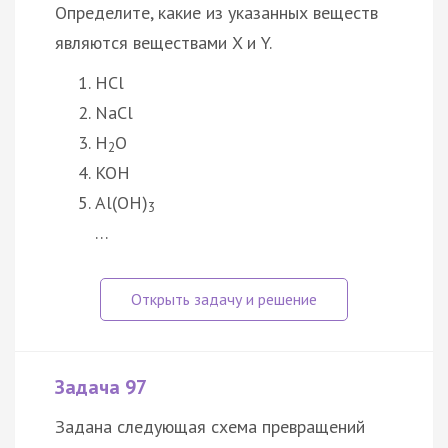
Определите, какие из указанных веществ
являются веществами X и Y.
HCl
NaCl
H
O
2
KOH
Al(OH)
3
…
Задача 97
Задана следующая схема превращений