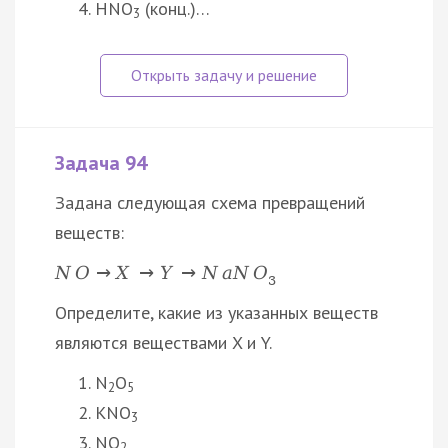
HNO
(конц.)…
3
Задача 94
Задана следующая схема превращений
веществ:
N
O
→
X
→
Y
→
N
a
N
O
3
Определите, какие из указанных веществ
являются веществами X и Y.
N
O
2
5
KNO
3
NO
2