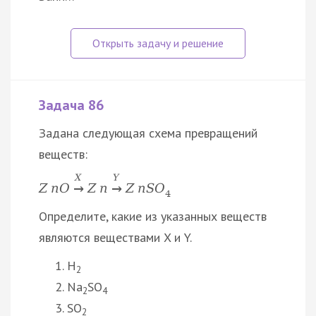
Задача 86
Задана следующая схема превращений
веществ:
X
Y
Z
n
O
Z
n
Z
n
S
O
→
→
4
Определите, какие из указанных веществ
являются веществами X и Y.
H
2
Na
SO
2
4
SO
2