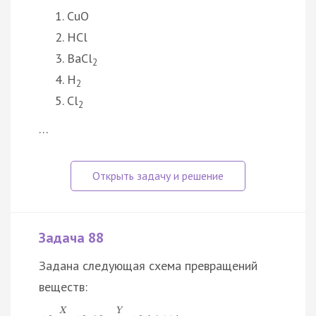
CuO
HCl
BaCl
2
H
2
Cl
2
…
Задача 88
Задана следующая схема превращений
веществ:
X
Y