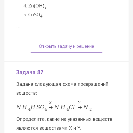
Zn(OH)
2
CuSO
4
…
Задача 87
Задана следующая схема превращений
веществ:
X
Y
N
H
H
S
O
N
H
C
l
N
→
→
4
4
4
2
Определите, какие из указанных веществ
являются веществами X и Y.