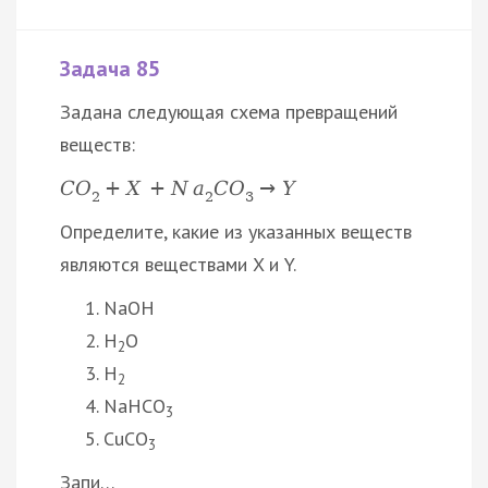
Задача 85
Задана следующая схема превращений
веществ:
C
O
+
X
+
N
a
C
O
→
Y
2
2
3
Определите, какие из указанных веществ
являются веществами X и Y.
NaOH
H
O
2
H
2
NaHCO
3
CuCO
3
Запи…