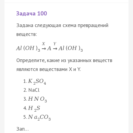
Задача 100
Задана следующая схема превращений
веществ:
X
Y
A
l
(
O
H
)
A
A
l
(
O
H
)
→
→
3
3
Определите, какие из указанных веществ
являются веществами X и Y.
K
S
O
2
4
NaCl
H
N
O
3
H
S
2
N
a
C
O
2
3
Зап…