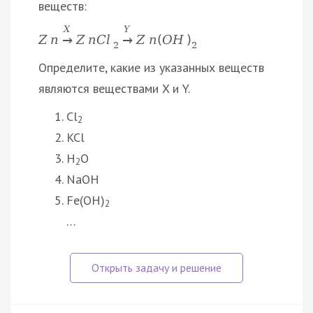
веществ:
X
Y
Z
n
Z
n
C
l
Z
n
(
O
H
)
→
→
2
2
Определите, какие из указанных веществ
являются веществами X и Y.
Cl
2
KCl
H
O
2
NaOH
Fe(OH)
2
…