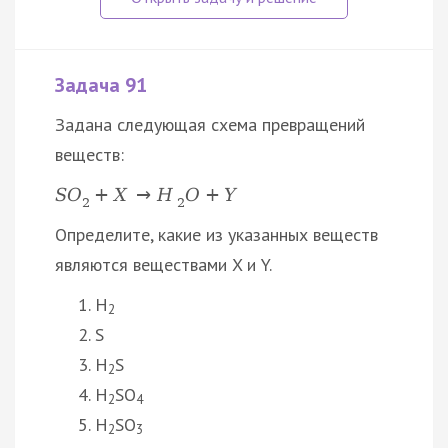
Задача 91
Задана следующая схема превращений
веществ:
S
O
+
X
→
H
O
+
Y
2
2
Определите, какие из указанных веществ
являются веществами X и Y.
H
2
S
H
S
2
H
SO
2
4
H
SO
2
3