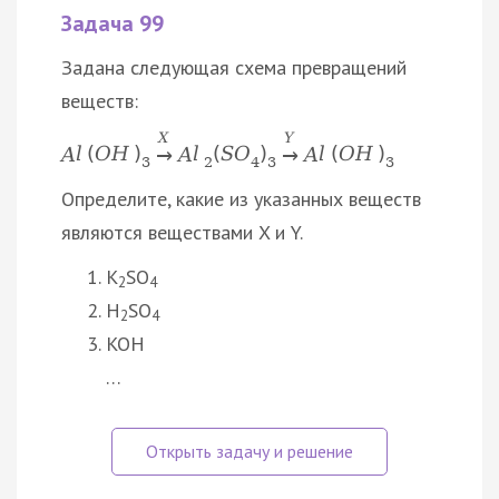
Задача 99
Задана следующая схема превращений
веществ:
X
Y
A
l
(
O
H
)
A
l
(
S
O
)
A
l
(
O
H
)
→
→
3
2
4
3
3
Определите, какие из указанных веществ
являются веществами X и Y.
K
SO
2
4
H
SO
2
4
KOH
…