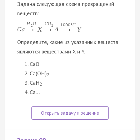
Задана следующая схема превращений
веществ:
H
O
C
O
1000
°
C
2
2
C
a
X
A
Y
→
→
→
Определите, какие из указанных веществ
являются веществами X и Y.
CaO
Ca(OH)
2
CaH
2
Ca…