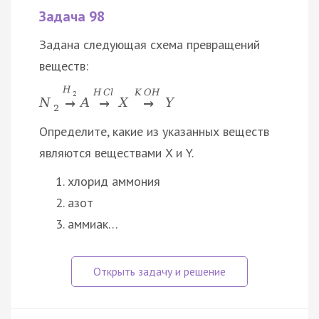
Задача 98
Задана следующая схема превращений
веществ:
H
H
C
l
K
O
H
2
N
A
X
Y
→
→
→
2
Определите, какие из указанных веществ
являются веществами X и Y.
хлорид аммония
азот
аммиак…