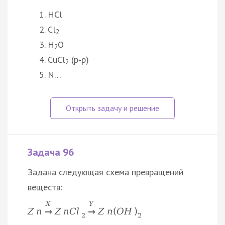
HCl
Cl
2
H
O
2
CuCl
(р‑р)
2
N…
Задача 96
Задана следующая схема превращений
веществ:
X
Y
Z
n
Z
n
C
l
Z
n
(
O
H
)
→
→
2
2