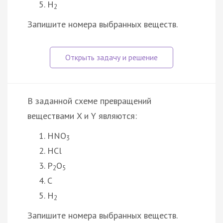
H
2
Запишите номера выбранных веществ.
В заданной схеме превращений
веществами X и Y являются:
HNO
3
HCl
P
O
2
5
C
H
2
Запишите номера выбранных веществ.