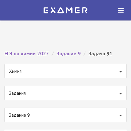
Экзамер — ЕГЭ 2027
×
ОТКРЫТЬ
Экзамер
Бесплатно - В Google Play
ЕГЭ по химии 2027
/
Задание 9
/
Задача 91
Химия
Задания
Задание 9