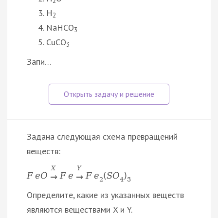
2
H
2
NaHCO
3
CuCO
3
Запи…
Задана следующая схема превращений
веществ:
X
Y
F
e
O
F
e
F
e
(
S
O
)
→
→
2
4
3
Определите, какие из указанных веществ
являются веществами X и Y.