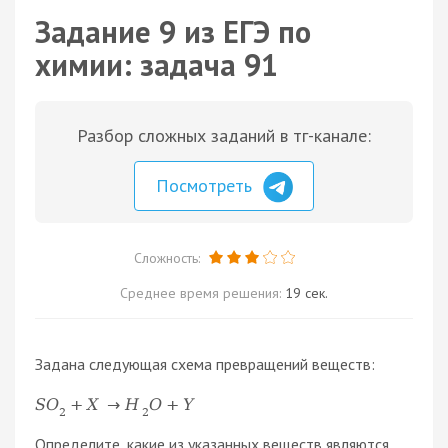
Задание 9 из ЕГЭ по
химии: задача 91
Разбор сложных заданий в тг-канале:
Посмотреть
Сложность:
Среднее время решения:
19 сек.
Задана следующая схема превращений веществ:
S
O
+
X
→
H
O
+
Y
2
2
Определите, какие из указанных веществ являются