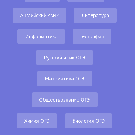
Английский язык
Литература
Информатика
География
Русский язык ОГЭ
Математика ОГЭ
Обществознание ОГЭ
Химия ОГЭ
Биология ОГЭ