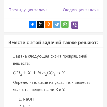
Предыдущая задача
Следующая задача
Вместе с этой задачей также решают:
Задана следующая схема превращений
веществ:
C
O
+
X
+
N
a
C
O
→
Y
2
2
3
Определите, какие из указанных веществ
являются веществами X и Y.
NaOH
H
O