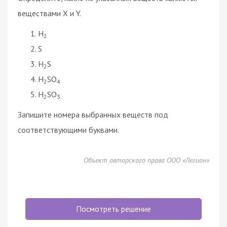
веществами X и Y.
H
2
S
H
S
2
H
SO
2
4
H
SO
2
3
Запишите номера выбранных веществ под
соответствующими буквами.
Объект авторского права ООО «Легион»
Посмотреть решение