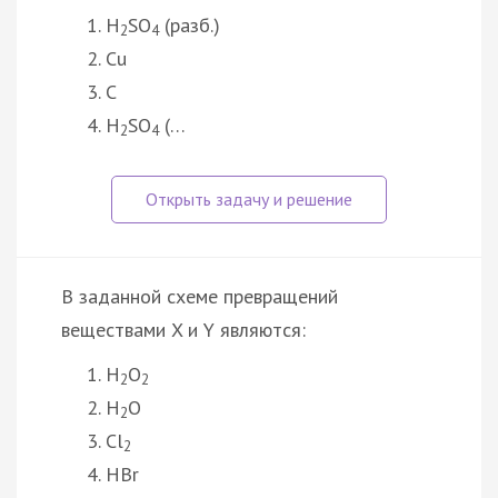
H
SO
(разб.)
2
4
Cu
C
H
SO
(…
2
4
В заданной схеме превращений
веществами X и Y являются:
H
O
2
2
H
O
2
Cl
2
HBr