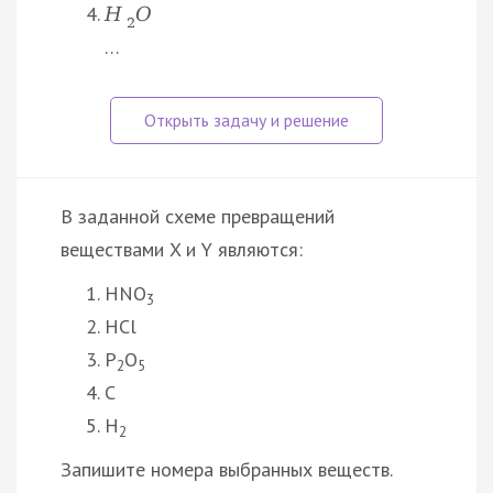
H
O
2
…
В заданной схеме превращений
веществами X и Y являются:
HNO
3
HCl
P
O
2
5
C
H
2
Запишите номера выбранных веществ.