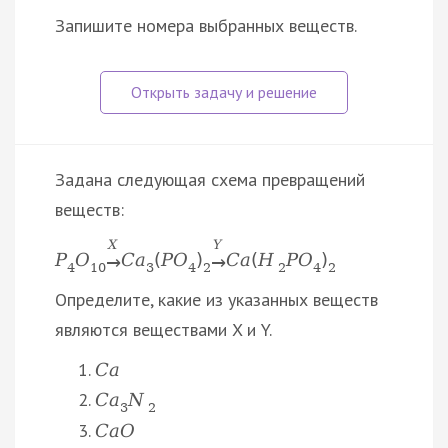
Запишите номера выбранных веществ.
Задана следующая схема превращений
веществ:
X
Y
P
O
C
a
(
P
O
)
C
a
(
H
P
O
)
→
→
4
10
3
4
2
2
4
2
Определите, какие из указанных веществ
являются веществами X и Y.
C
a
C
a
N
3
2
C
a
O