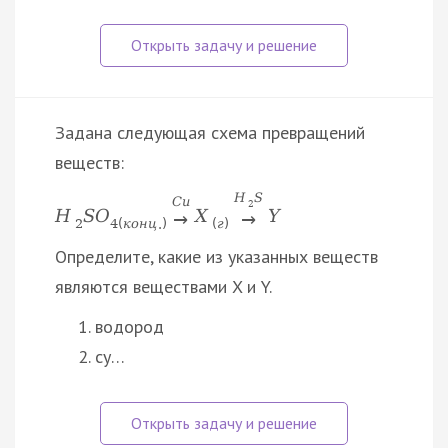
Задана следующая схема превращений
веществ:
H
S
C
u
2
H
S
O
X
Y
→
→
2
4
(
к
о
н
ц
.
)
(
г
)
Определите, какие из указанных веществ
являются веществами X и Y.
водород
су…