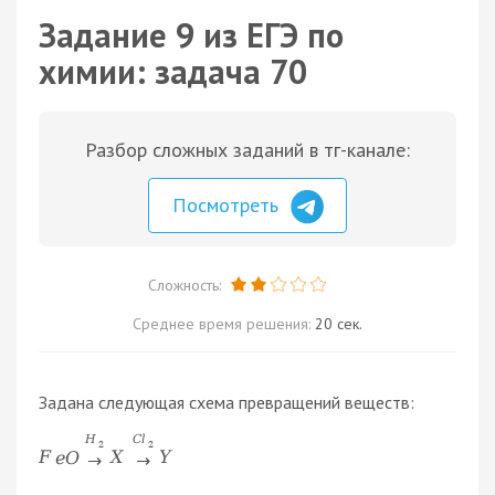
Задание 9 из ЕГЭ по
химии: задача 70
Разбор сложных заданий в тг-канале:
Посмотреть
Сложность:
Среднее время решения:
20 сек.
Задана следующая схема превращений веществ:
H
C
l
2
2
F
e
O
X
Y
→
→