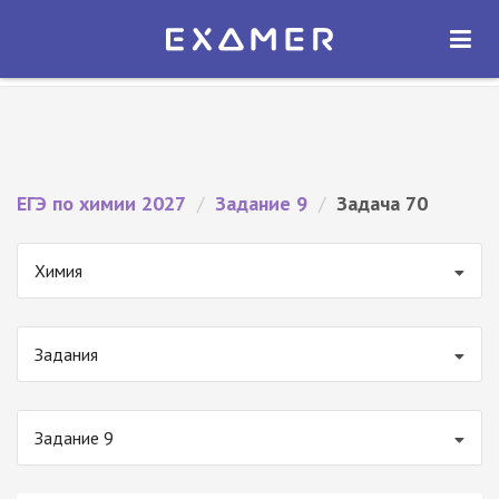
Экзамер — ЕГЭ 2027
×
ОТКРЫТЬ
Экзамер
Бесплатно - В Google Play
ЕГЭ по химии 2027
/
Задание 9
/
Задача 70
Химия
Задания
Задание 9