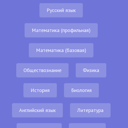
Русский язык
Математика (профильная)
Математика (базовая)
Обществознание
Физика
История
Биология
Английский язык
Литература