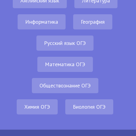
Английский язык
Литература
Информатика
География
Русский язык ОГЭ
Математика ОГЭ
Обществознание ОГЭ
Химия ОГЭ
Биология ОГЭ