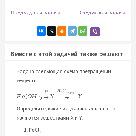
Предыдущая задача
Следующая задача
Вместе с этой задачей также решают:
Задана следующая схема превращений
веществ:
H
C
l
t
°
(
р
а
з
б
.
)
F
e
(
O
H
)
X
Y
→
→
3
Определите, какие из указанных веществ
являются веществами X и Y.
FeCl
2