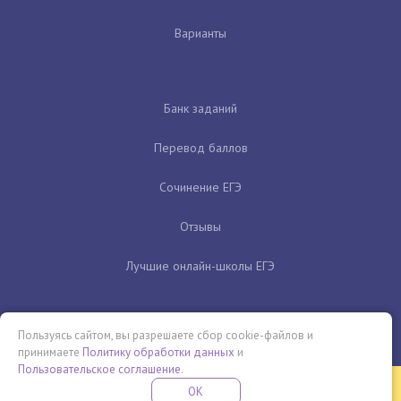
Варианты
Банк заданий
Перевод баллов
Сочинение ЕГЭ
Отзывы
Лучшие онлайн-школы ЕГЭ
Пользуясь сайтом, вы разрешаете сбор cookie-файлов и
принимаете
Политику обработки данных
и
Пользовательское соглашение
.
Бесплатная летняя школа
OK
ПОДРОБНЕЕ