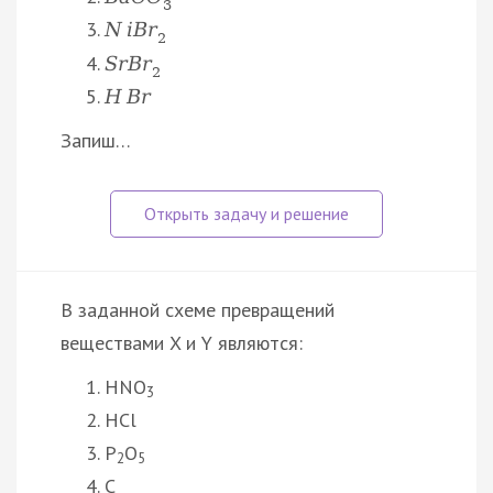
3
N
i
B
r
2
S
r
B
r
2
H
B
r
Запиш…
В заданной схеме превращений
веществами X и Y являются:
HNO
3
HCl
P
O
2
5
C