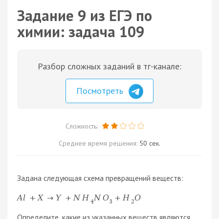
Задание 9 из ЕГЭ по
химии: задача 109
Разбор сложных заданий в тг-канале:
Посмотреть
Сложность:
Среднее время решения:
50 сек.
Задана следующая схема превращений веществ:
A
l
+
X
→
Y
+
N
H
N
O
+
H
O
4
3
2
Определите, какие из указанных веществ являются