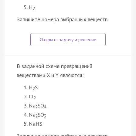
H
2
Запишите номера выбранных веществ.
В заданной схеме превращений
веществами X и Y являются:
H
S
2
Cl
2
Na
SO
2
4
Na
SO
2
3
NaHS
Запишите номера выбранных веществ.