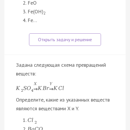
FeO
Fe(OH)
2
Fe…
Задана следующая схема превращений
веществ:
X
Y
K
S
O
K
B
r
K
C
l
→
→
2
4
Определите, какие из указанных веществ
являются веществами X и Y.
C
l
2
B
a
C
O