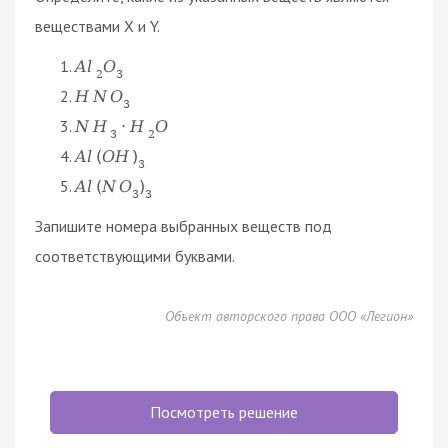
веществами X и Y.
A
l
O
2
3
H
N
O
3
N
H
·
H
O
3
2
A
l
(
O
H
)
3
A
l
(
N
O
)
3
3
Запишите номера выбранных веществ под
соответствующими буквами.
Объект авторского права ООО «Легион»
Посмотреть решение