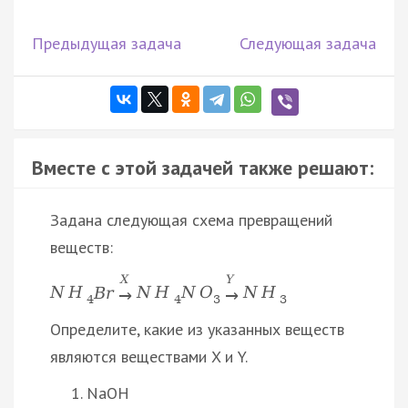
Предыдущая задача
Следующая задача
Вместе с этой задачей также решают:
Задана следующая схема превращений
веществ:
X
Y
N
H
B
r
N
H
N
O
N
H
→
→
4
4
3
3
Определите, какие из указанных веществ
являются веществами X и Y.
NaOH