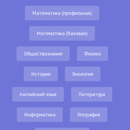
Математика (профильная)
Математика (базовая)
Обществознание
Физика
История
Биология
Английский язык
Литература
Информатика
География