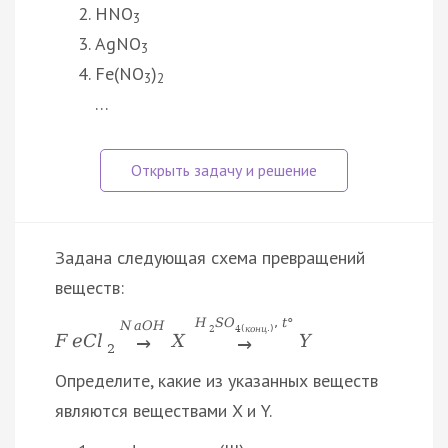
HNO
3
AgNO
3
Fe(NO
)
3
2
…
Задана следующая схема превращений
веществ:
H
S
O
,
t
°
N
a
O
H
2
4
(
к
о
н
ц
.
)
F
e
C
l
X
Y
→
→
2
Определите, какие из указанных веществ
являются веществами X и Y.