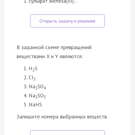
сульфат железа(III)…
В заданной схеме превращений
веществами X и Y являются:
H
S
2
Cl
2
Na
SO
2
4
Na
SO
2
3
NaHS
Запишите номера выбранных веществ.