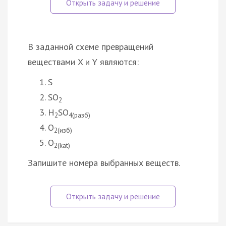
В заданной схеме превращений
веществами X и Y являются:
S
SO
2
H
SO
2
4(разб)
O
2(изб)
O
2(kat)
Запишите номера выбранных веществ.