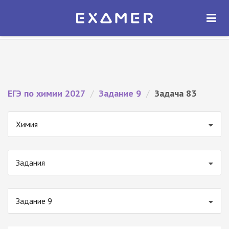
Экзамер — ЕГЭ 2027
×
ОТКРЫТЬ
Экзамер
Бесплатно - В Google Play
ЕГЭ по химии 2027
/
Задание 9
/
Задача 83
Химия
Задания
Задание 9