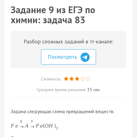
Задание 9 из ЕГЭ по
химии: задача 83
Разбор сложных заданий в тг-канале:
Посмотреть
Сложность:
Среднее время решения:
35 сек.
Задана следующая схема превращений веществ:
X
Y
F
e
A
F
e
(
O
H
)
→
→
2