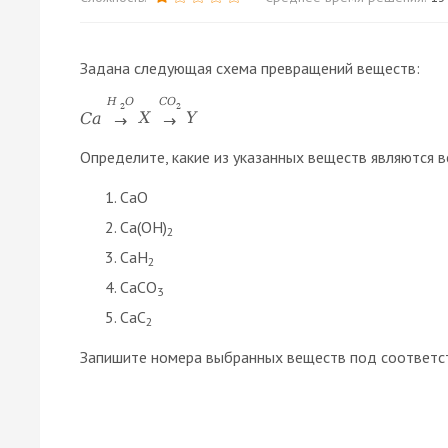
Задана следующая схема превращений веществ:
H
O
C
O
2
2
C
a
X
Y
→
→
Определите, какие из указанных веществ являются в
CaO
Ca(OH)
2
CaH
2
CaCO
3
CaC
2
Запишите номера выбранных веществ под соответс