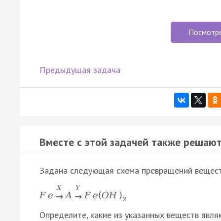
Посмотр
Предыдущая задача
Вместе с этой задачей также решают
Задана следующая схема превращений вещест
X
Y
F
e
A
F
e
(
O
H
)
→
→
2
Определите, какие из указанных веществ явля