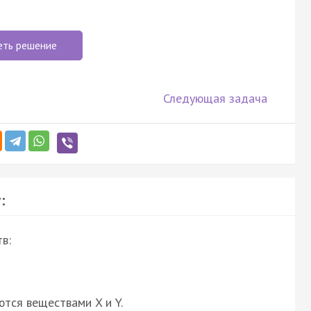
еть решение
Следующая задача
:
в:
ются веществами X и Y.