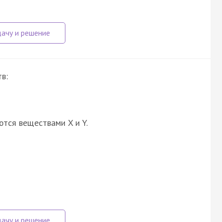
в:
ются веществами X и Y.