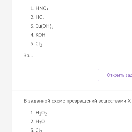
HNO
3
HCl
Cu(OH)
2
KOH
Cl
2
За…
В заданной схеме превращений веществами X 
H
O
2
2
H
O
2
Cl
2