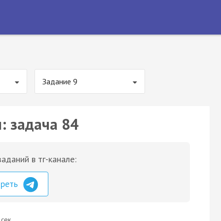
Задание 9
: задача 84
аданий в тг-канале:
треть
 сек.