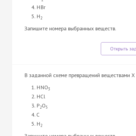
HBr
H
2
Запишите номера выбранных веществ.
В заданной схеме превращений веществами X 
HNO
3
HCl
P
O
2
5
C
H
2
Запишите номера выбранных веществ.