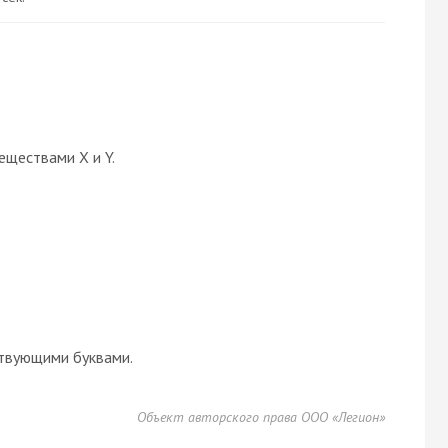
еществами X и Y.
твующими буквами.
Объект авторского права ООО «Легион»