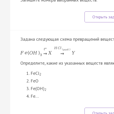
Задана следующая схема превращений вещест
H
C
l
t
°
(
р
а
з
б
.
)
F
e
(
O
H
)
X
Y
→
→
3
Определите, какие из указанных веществ явля
FeCl
2
FeO
Fe(OH)
2
Fe…