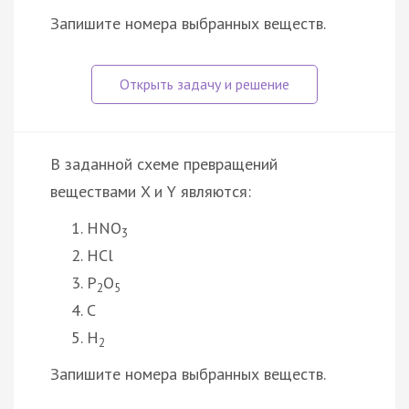
Запишите номера выбранных веществ.
В заданной схеме превращений
веществами X и Y являются:
HNO
3
HCl
P
O
2
5
C
H
2
Запишите номера выбранных веществ.