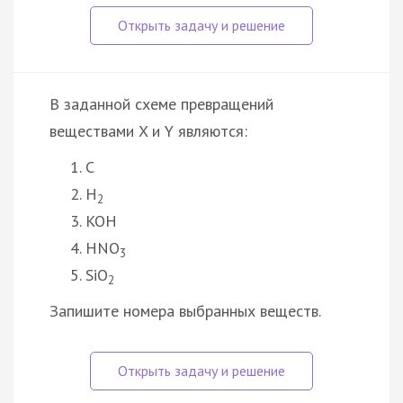
В заданной схеме превращений
веществами X и Y являются:
C
H
2
KOH
HNO
3
SiO
2
Запишите номера выбранных веществ.