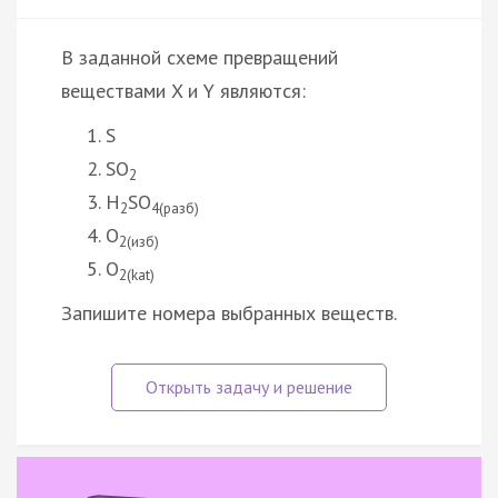
В заданной схеме превращений
веществами X и Y являются:
S
SO
2
H
SO
2
4(разб)
O
2(изб)
O
2(kat)
Запишите номера выбранных веществ.