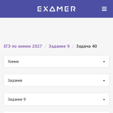
Экзамер — ЕГЭ 2027
×
ОТКРЫТЬ
Экзамер
Бесплатно - В Google Play
ЕГЭ по химии 2027
/
Задание 9
/
Задача 40
Химия
Задания
Задание 9