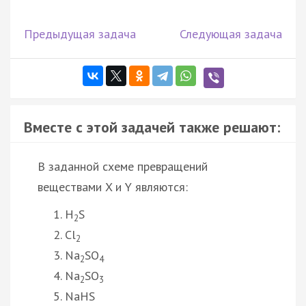
Предыдущая задача
Следующая задача
Вместе с этой задачей также решают:
В заданной схеме превращений
веществами X и Y являются:
H
S
2
Cl
2
Na
SO
2
4
Na
SO
2
3
NaHS