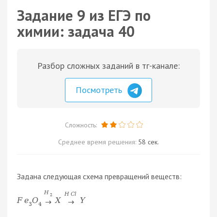
Задание 9 из ЕГЭ по
химии: задача 40
Разбор сложных заданий в тг-канале:
Посмотреть
Сложность:
Среднее время решения:
58 сек.
Задана следующая схема превращений веществ:
H
H
C
l
2
F
e
O
X
Y
→
→
3
4