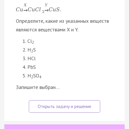
X
Y
C
u
C
u
C
l
C
u
S
.
→
→
2
Определите, какие из указанных веществ
являются веществами X и Y.
Cl
2
H
S
2
HCl
PbS
H
SO
2
4
Запишите выбран…