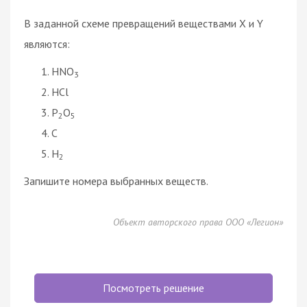
В заданной схеме превращений веществами X и Y
являются:
HNO
3
HCl
P
O
2
5
C
H
2
Запишите номера выбранных веществ.
Объект авторского права ООО «Легион»
Посмотреть решение