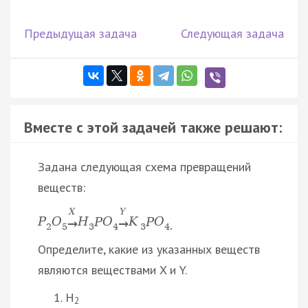
Предыдущая задача
Следующая задача
Вместе с этой задачей также решают:
Задана следующая схема превращений
веществ:
X
Y
P
O
Н
P
O
K
P
O
→
→
2
5
3
4
3
4.
Определите, какие из указанных веществ
являются веществами X и Y.
H
2