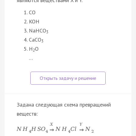
являются веществами X и Y.
CO
KOH
NaHCO
3
CaCO
3
H
O
2
…
Задана следующая схема превращений
веществ:
X
Y
N
H
H
S
O
N
H
C
l
N
→
→
4
4
4
2