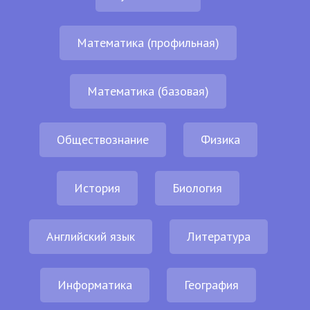
Математика (профильная)
Математика (базовая)
Обществознание
Физика
История
Биология
Английский язык
Литература
Информатика
География