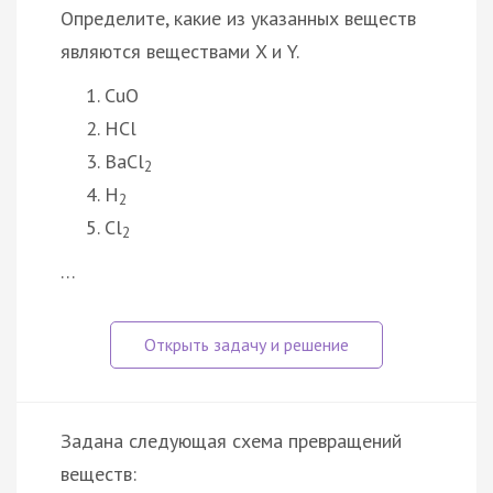
Определите, какие из указанных веществ
являются веществами X и Y.
CuO
HCl
BaCl
2
H
2
Cl
2
…
Задана следующая схема превращений
веществ: