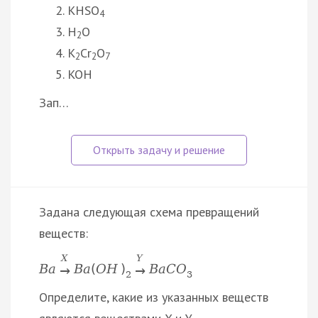
KHSO
4
H
O
2
K
Cr
O
2
2
7
KOH
Зап…
Задана следующая схема превращений
веществ:
X
Y
B
a
B
a
(
O
H
)
B
a
C
O
→
→
2
3
Определите, какие из указанных веществ