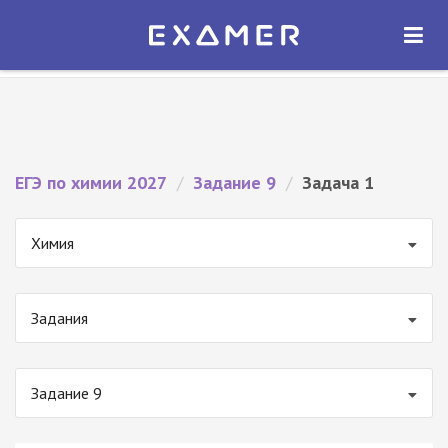
Экзамер — ЕГЭ 2027
×
ОТКРЫТЬ
Экзамер
Бесплатно - В Google Play
ЕГЭ по химии 2027
/
Задание 9
/
Задача 1
Химия
Задания
Задание 9