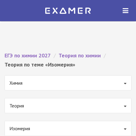
Экзамер — ЕГЭ 2027
×
ОТКРЫТЬ
Экзамер
Бесплатно - В Google Play
ЕГЭ по химии 2027
/
Теория по химии
/
Теория по теме «Изомерия»
Химия
Теория
Изомерия