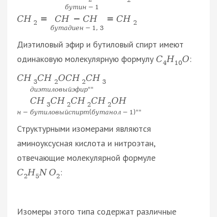
б
у
т
и
н
−
1
C
H
−
C
H
C
H
=
=
C
H
2
2
б
у
т
а
д
и
е
н
−
1
,
3
Диэтиловый эфир и бутиловый спирт имеют
одинаковую молекулярную формулу
:
С
Н
О
4
10
C
H
C
H
O
C
H
C
H
3
2
2
3
д
и
э
т
и
л
о
в
ы
й
э
ф
и
р
"
"
C
H
C
H
C
H
C
H
O
H
3
2
2
2
н
−
б
у
т
и
л
о
в
ы
й
с
п
и
р
т
(
б
у
т
а
н
о
л
−
1
)
"
"
Структурными изомерами являются
аминоуксусная кислота и нитроэтан,
отвечающие молекулярной формуле
:
С
Н
N
O
2
5
2
Изомеры этого типа содержат различные