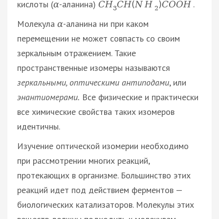
кислоты (
-аланина)
.
α
С
Н
С
Н
(
N
H
)
C
O
O
H
3
2
Молекула
-аланина ни при каком
α
перемещении не может совпасть со своим
зеркальным отражением. Такие
пространственные изомеры называются
зеркальными, оптическими антиподами
, или
энантиомерами.
Все физические и практически
все химические свойства таких изомеров
идентичны.
Изучение оптической изомерии необходимо
при рассмотрении многих реакций,
протекающих в организме. Большинство этих
реакций идет под действием ферментов —
биологических катализаторов. Молекулы этих