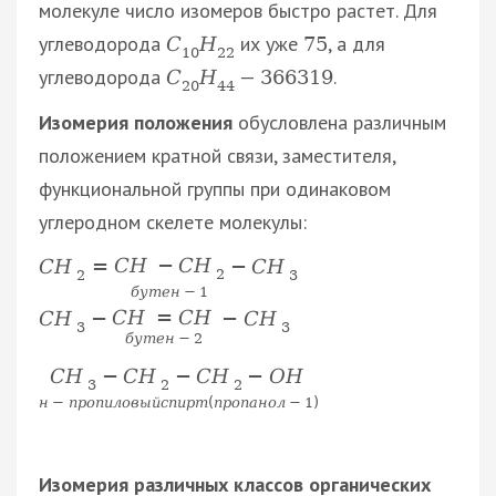
молекуле число изомеров быстро растет. Для
углеводорода
их уже
, а для
С
Н
75
10
22
углеводорода
—
.
С
Н
366
319
20
44
Изомерия положения
обусловлена различным
положением кратной связи, заместителя,
функциональной группы при одинаковом
углеродном скелете молекулы:
C
H
−
C
H
C
H
=
−
C
H
2
2
3
б
у
т
е
н
−
1
C
H
=
C
H
C
H
−
−
C
H
3
3
б
у
т
е
н
−
2
C
H
−
C
H
−
C
H
−
O
H
3
2
2
н
−
п
р
о
п
и
л
о
в
ы
й
с
п
и
р
т
(
п
р
о
п
а
н
о
л
−
1
)
Изомерия различных классов органических