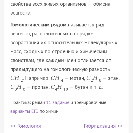
свойства всех живых организмов — обмена
веществ.
Гомологическим рядом
называется ряд
веществ, расположенных в порядке
возрастания их относительных молекулярных
масс, сходных по строению и химическим
свойствам, где каждый член отличается от
предыдущего на гомологическую разность
. Например:
— метан,
— этан,
C
H
C
H
C
H
2
4
2
6
— пропан,
— бутан и т. д.
C
H
C
H
3
8
4
10
Практика: решай
11 задание
и тренировочные
варианты ЕГЭ
по химии
<< Гомология
Гибридизация >>