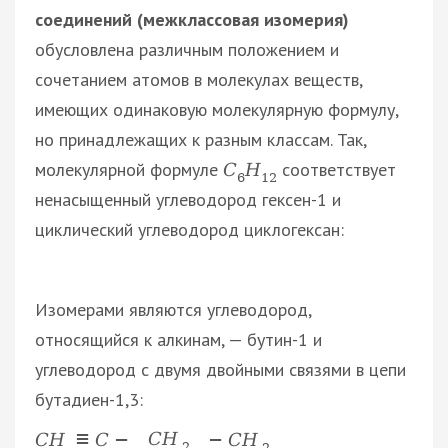
соединений (межклассовая изомерия)
обусловлена различным положением и
сочетанием атомов в молекулах веществ,
имеющих одинаковую молекулярную формулу,
но принадлежащих к разным классам. Так,
молекулярной формуле
соответствует
С
Н
6
12
ненасыщенный углеводород гексен-1 и
циклический углеводород циклогексан:
Изомерами являются углеводород,
относящийся к алкинам, — бутин-1 и
углеводород с двумя двойными связями в цепи
бутадиен-1,3:
C
H
C
H
≡
C
−
−
C
H
2
2