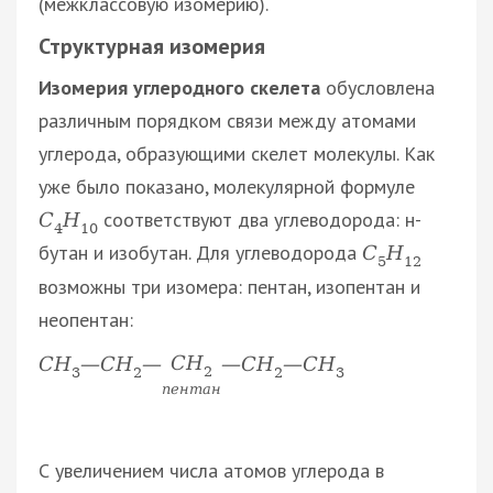
(межклассовую изомерию).
Структурная изомерия
Изомерия углеродного скелета
обусловлена
различным порядком связи между атомами
углерода, образующими скелет молекулы. Как
уже было показано, молекулярной формуле
соответствуют два углеводорода: н-
С
Н
4
10
бутан и изобутан. Для углеводорода
С
Н
5
12
возможны три изомера: пентан, изопентан и
неопентан:
С
Н
С
Н
—
С
Н
—
—
С
Н
—
С
Н
2
3
2
2
3
п
е
н
т
а
н
С увеличением числа атомов углерода в