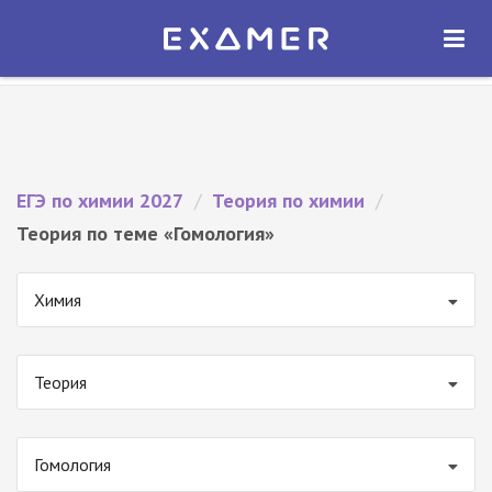
Экзамер — ЕГЭ 2027
×
ОТКРЫТЬ
Экзамер
Бесплатно - В Google Play
ЕГЭ по химии 2027
/
Теория по химии
/
Теория по теме «Гомология»
Химия
Теория
Гомология