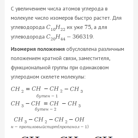
С увеличением числа атомов углерода в
молекуле число изомеров быстро растет. Для
углеводорода
их уже
, а для
С
Н
75
10
22
углеводорода
—
.
С
Н
366
319
20
44
Изомерия положения
обусловлена различным
положением кратной связи, заместителя,
функциональной группы при одинаковом
углеродном скелете молекулы:
C
H
−
C
H
C
H
=
−
C
H
2
2
3
б
у
т
е
н
−
1
C
H
=
C
H
C
H
−
−
C
H
3
3
б
у
т
е
н
−
2
C
H
−
C
H
−
C
H
−
O
H
3
2
2
н
−
п
р
о
п
и
л
о
в
ы
й
с
п
и
р
т
(
п
р
о
п
а
н
о
л
−
1
)