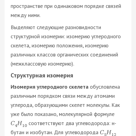
пространстве при одинаковом порядке связей
между ними.
Выделяют следующие разновидности
структурной изомерии: изомерию углеродного
скелета, изомерию положения, изомерию
различных классов органических соединений
(межклассовую изомерию).
Структурная изомерия
Изомерия углеродного скелета
обусловлена
различным порядком связи между атомами
углерода, образующими скелет молекулы. Как
уже было показано, молекулярной формуле
соответствуют два углеводорода: н-
С
Н
4
10
бутан и изобутан. Для углеводорода
С
Н
5
12