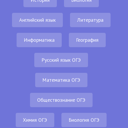
Английский язык
Литература
Информатика
География
Русский язык ОГЭ
Математика ОГЭ
Обществознание ОГЭ
Химия ОГЭ
Биология ОГЭ