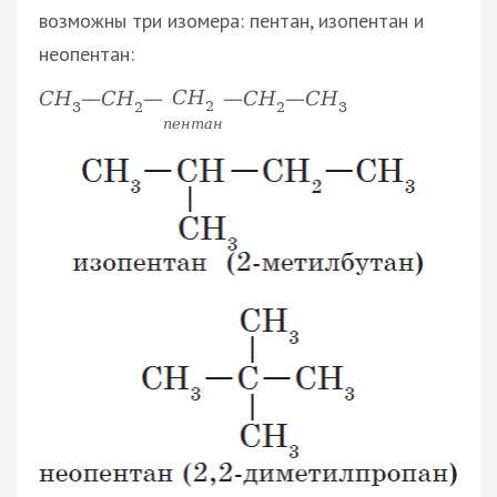
возможны три изомера: пентан, изопентан и
неопентан:
С
Н
С
Н
—
С
Н
—
—
С
Н
—
С
Н
2
3
2
2
3
п
е
н
т
а
н