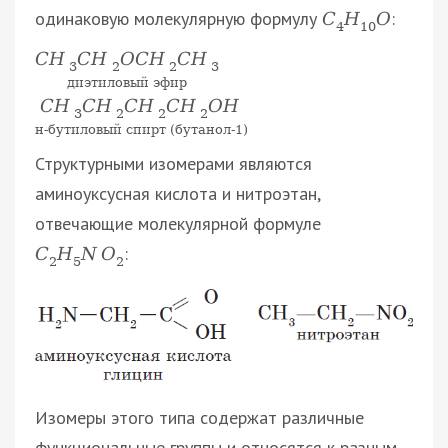
одинаковую молекулярную формулу
:
С
Н
О
4
10
C
H
C
H
O
C
H
C
H
3
2
2
3
диэтиловый эфир
C
H
C
H
C
H
C
H
O
H
3
2
2
2
н-бутиловый спирт (бутанол-1)
Структурными изомерами являются
аминоуксусная кислота и нитроэтан,
отвечающие молекулярной формуле
:
С
Н
N
O
2
5
2
Изомеры этого типа содержат различные
функциональные группы и относятся к разным