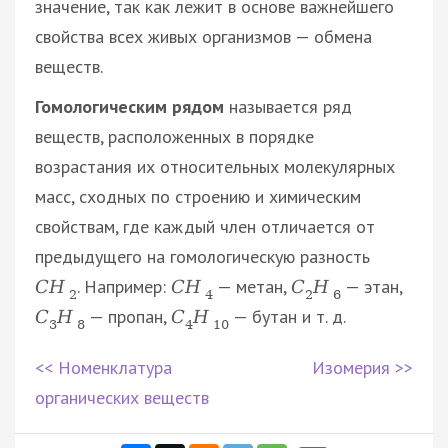
значение, так как лежит в основе важнейшего
свойства всех живых организмов — обмена
веществ.
Гомологическим рядом
называется ряд
веществ, расположенных в порядке
возрастания их относительных молекулярных
масс, сходных по строению и химическим
свойствам, где каждый член отличается от
предыдущего на гомологическую разность
. Например:
— метан,
— этан,
C
H
C
H
C
H
2
4
2
6
— пропан,
— бутан и т. д.
C
H
C
H
3
8
4
10
<< Номенклатура
Изомерия >>
органических веществ