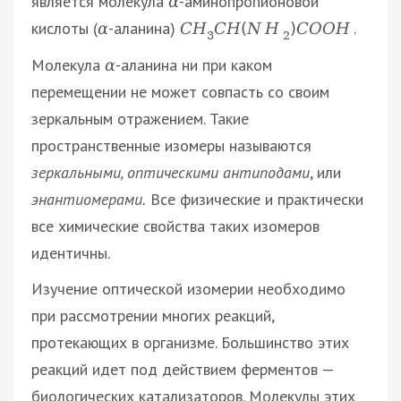
является молекула
-аминопропионовой
α
кислоты (
-аланина)
.
α
С
Н
С
Н
(
N
H
)
C
O
O
H
3
2
Молекула
-аланина ни при каком
α
перемещении не может совпасть со своим
зеркальным отражением. Такие
пространственные изомеры называются
зеркальными, оптическими антиподами
, или
энантиомерами.
Все физические и практически
все химические свойства таких изомеров
идентичны.
Изучение оптической изомерии необходимо
при рассмотрении многих реакций,
протекающих в организме. Большинство этих
реакций идет под действием ферментов —
биологических катализаторов. Молекулы этих