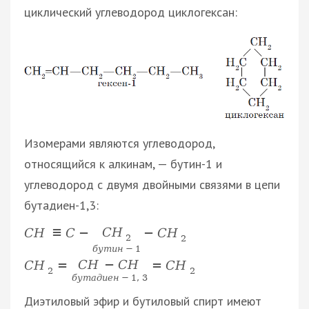
циклический углеводород циклогексан:
Изомерами являются углеводород,
относящийся к алкинам, — бутин-1 и
углеводород с двумя двойными связями в цепи
бутадиен-1,3:
C
H
C
H
≡
C
−
−
C
H
2
2
б
у
т
и
н
−
1
C
H
−
C
H
C
H
=
=
C
H
2
2
б
у
т
а
д
и
е
н
−
1
,
3
Диэтиловый эфир и бутиловый спирт имеют