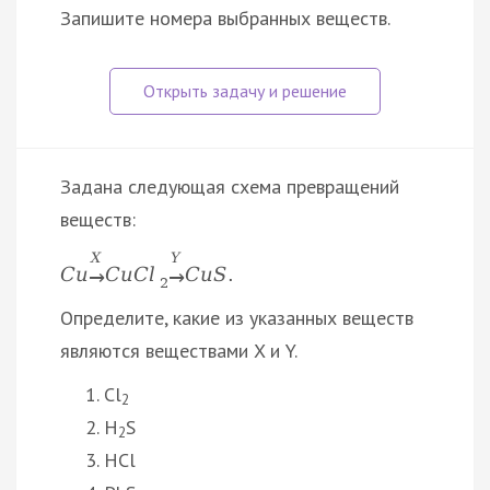
Запишите номера выбранных веществ.
Задана следующая схема превращений
веществ:
X
Y
C
u
C
u
C
l
C
u
S
.
→
→
2
Определите, какие из указанных веществ
являются веществами X и Y.
Cl
2
H
S
2
HCl