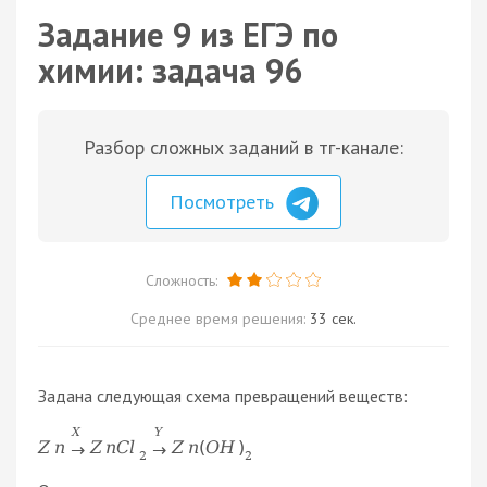
Задание 9 из ЕГЭ по
химии: задача 96
Разбор сложных заданий в тг-канале:
Посмотреть
Сложность:
Среднее время решения:
33 сек.
Задана следующая схема превращений веществ:
X
Y
Z
n
Z
n
C
l
Z
n
(
O
H
)
→
→
2
2