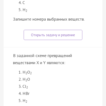
C
H
2
Запишите номера выбранных веществ.
В заданной схеме превращений
веществами X и Y являются:
H
O
2
2
H
O
2
Cl
2
HBr
H
2