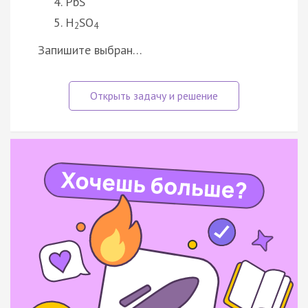
PbS
H
SO
2
4
Запишите выбран…