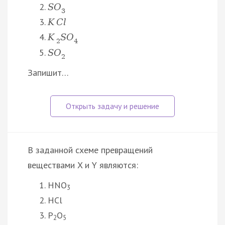
S
O
3
K
C
l
K
S
O
2
4
S
O
2
Запишит…
В заданной схеме превращений
веществами X и Y являются:
HNO
3
HCl
P
O
2
5