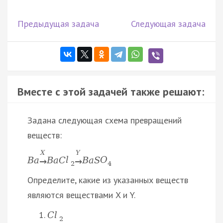
Предыдущая задача
Следующая задача
Вместе с этой задачей также решают:
Задана следующая схема превращений
веществ:
X
Y
B
a
B
a
C
l
B
a
S
O
→
→
2
4
Определите, какие из указанных веществ
являются веществами X и Y.
С
l
2