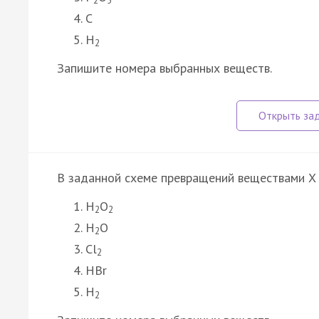
C
H
2
Запишите номера выбранных веществ.
В заданной схеме превращений веществами X 
H
O
2
2
H
O
2
Cl
2
HBr
H
2