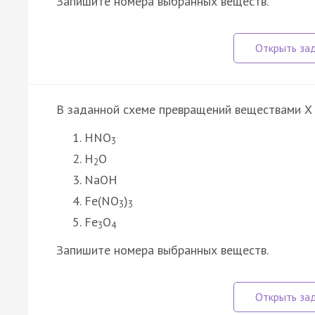
Запишите номера выбранных веществ.
В заданной схеме превращений веществами X 
HNO
3
H
O
2
NaOH
Fe(NO
)
3
3
Fe
O
3
4
Запишите номера выбранных веществ.