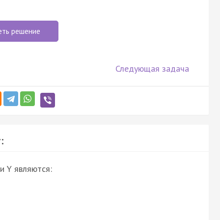
еть решение
Следующая задача
:
и Y являются: