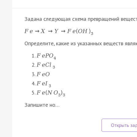
Задана следующая схема превращений вещест
F
e
→
X
→
Y
→
F
e
(
O
H
)
3
Определите, какие из указанных веществ явля
F
e
P
O
4
F
e
C
l
3
F
e
O
F
e
I
3
F
e
(
N
O
)
3
3
Запишите но…