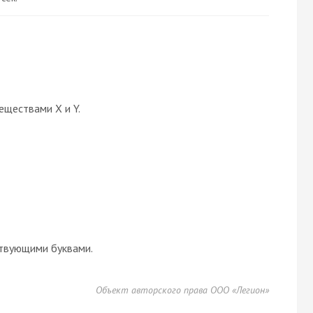
еществами X и Y.
твующими буквами.
Объект авторского права ООО «Легион»