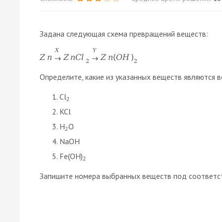
Задана следующая схема превращений веществ:
X
Y
Z
n
Z
n
C
l
Z
n
(
O
H
)
→
→
2
2
Определите, какие из указанных веществ являются в
Cl
2
KCl
H
O
2
NaOH
Fe(OH)
2
Запишите номера выбранных веществ под соответс