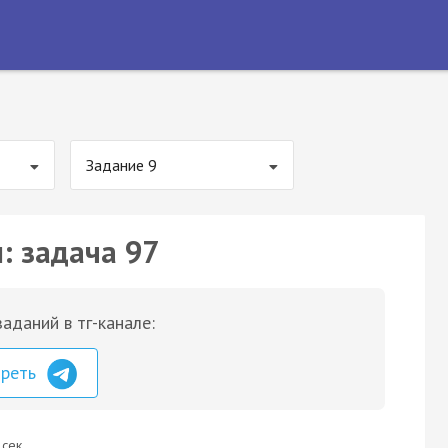
Задание 9
: задача 97
аданий в тг-канале:
треть
 сек.