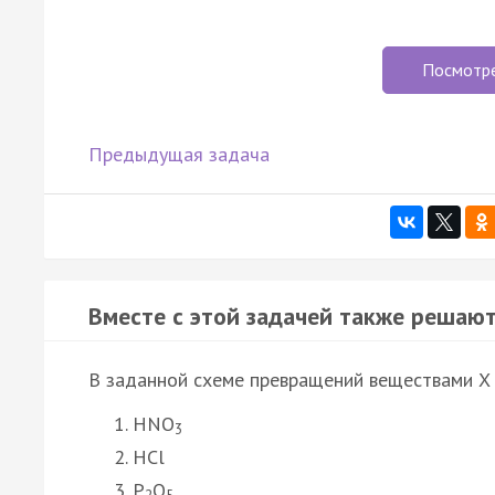
Посмотр
Предыдущая задача
Вместе с этой задачей также решают
В заданной схеме превращений веществами X 
HNO
3
HCl
P
O
2
5