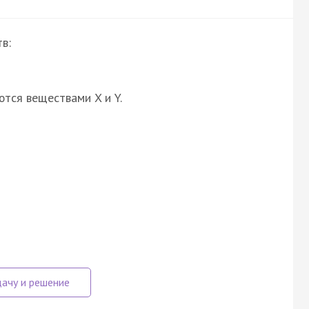
в:
ются веществами X и Y.