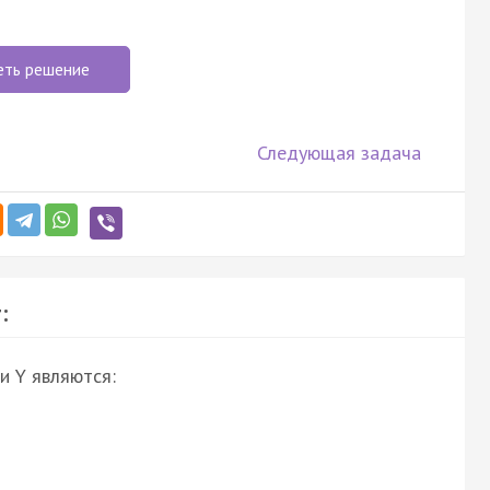
еть решение
Следующая задача
:
и Y являются: