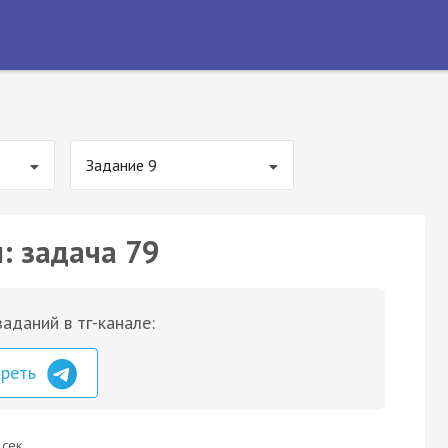
Задание 9
: задача 79
аданий в тг-канале:
треть
 сек.