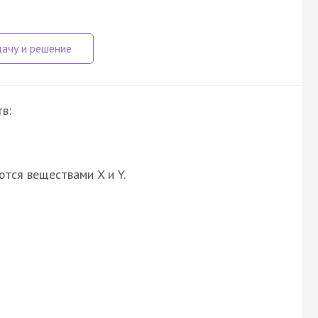
в:
ются веществами X и Y.