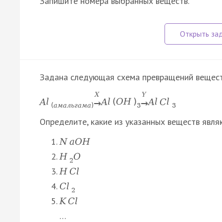
Запишите номера выбранных веществ.
Задана следующая схема превращений вещест
X
Y
A
l
A
l
(
O
H
)
A
l
C
l
→
→
(
а
м
а
л
ь
г
а
м
а
)
3
3
Определите, какие из указанных веществ явля
N
a
O
H
H
O
2
H
C
l
C
l
2
K
C
l
…