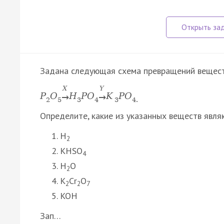
Задана следующая схема превращений вещест
X
Y
P
O
Н
P
O
K
P
O
→
→
2
5
3
4
3
4.
Определите, какие из указанных веществ явля
H
2
KHSO
4
H
O
2
K
Cr
O
2
2
7
KOH
Зап…