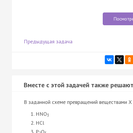
Посмотр
Предыдущая задача
Вместе с этой задачей также решают
В заданной схеме превращений веществами X 
HNO
3
HCl
P
O
2
5