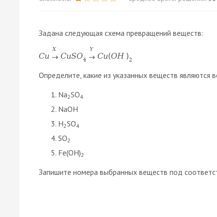
Задана следующая схема превращений веществ:
X
Y
C
u
C
u
S
O
C
u
(
O
H
)
→
→
4
2
Определите, какие из указанных веществ являются в
Na
SO
2
4
NaOH
H
SO
2
4
SO
2
Fe(OH)
2
Запишите номера выбранных веществ под соответс