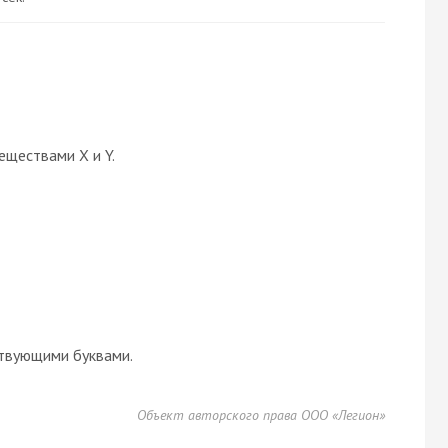
еществами X и Y.
твующими буквами.
Объект авторского права ООО «Легион»