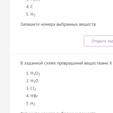
C
H
2
Запишите номера выбранных веществ.
В заданной схеме превращений веществами X 
H
O
2
2
H
O
2
Cl
2
HBr
H
2