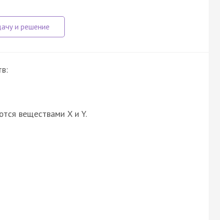
в:
ются веществами X и Y.