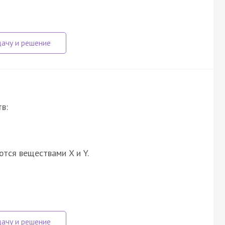
в:
ются веществами X и Y.