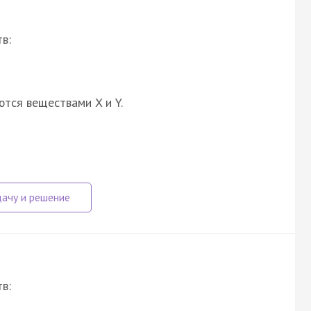
в:
ются веществами X и Y.
в: