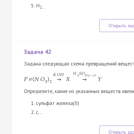
H
2…
Задача 42
Задана следующая схема превращений вещест
H
S
O
K
O
H
2
4
(
р
−
р
)
F
e
(
N
O
)
X
Y
→
→
3
2
Определите, какие из указанных веществ явля
сульфат железа(II)
с…