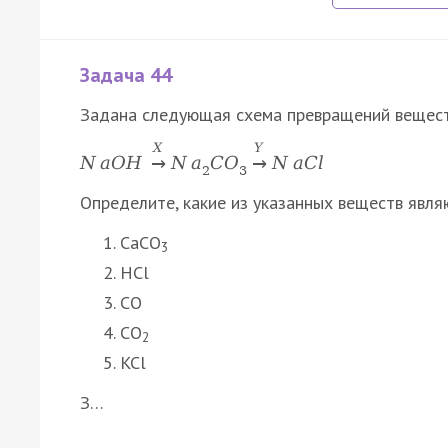
Задача 44
Задана следующая схема превращений вещест
X
Y
N
a
O
H
N
a
C
O
N
a
C
l
→
→
2
3
Определите, какие из указанных веществ явля
CaCO
3
HCl
CO
CO
2
KCl
З…