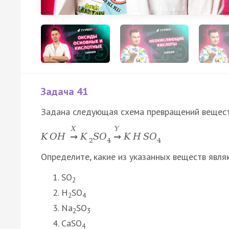
Задача 41
Задана следующая схема превращений вещест
X
Y
K
O
H
K
S
O
K
H
S
O
→
→
2
4
4
Определите, какие из указанных веществ явля
SO
2
H
SO
2
4
Na
SO
2
3
CaSO
4