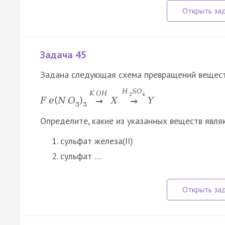
Задача 45
Задана следующая схема превращений вещест
H
S
O
K
O
H
2
4
F
e
(
N
O
)
X
Y
→
→
3
3
Определите, какие из указанных веществ явля
сульфат железа(II)
сульфат …