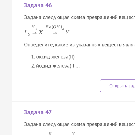
Задача 46
Задана следующая схема превращений вещест
H
F
e
(
O
H
)
2
2
I
X
Y
→
→
2
Определите, какие из указанных веществ явля
оксид железа(II)
йодид железа(III…
Задача 47
Задана следующая схема превращений вещест
X
Y