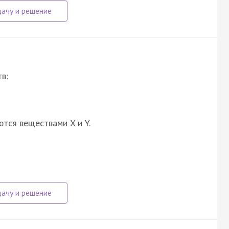
в:
ются веществами X и Y.