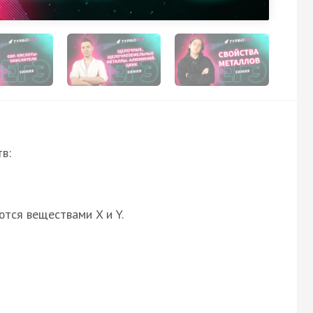
в:
ются веществами X и Y.