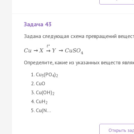
Задача 43
Задана следующая схема превращений вещест
t
°
C
u
→
X
Y
→
C
u
S
O
→
4
Определите, какие из указанных веществ явля
Cu
(PO
)
3
4
2
CuO
Cu(OH)
2
CuH
2
Cu(N…