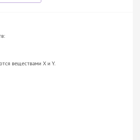
в:
ются веществами X и Y.