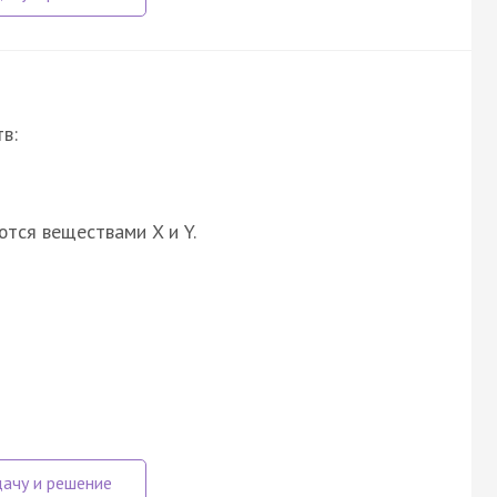
в:
ются веществами X и Y.