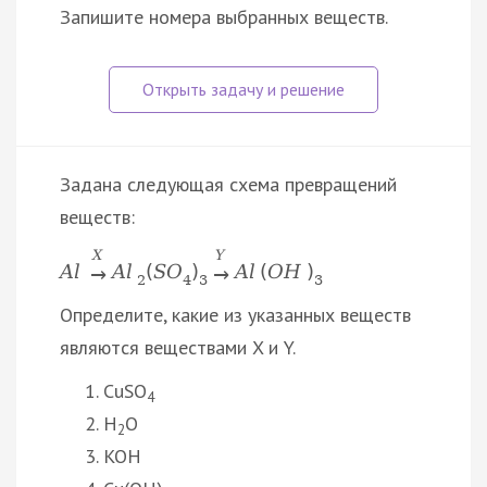
Запишите номера выбранных веществ.
Задана следующая схема превращений
веществ:
X
Y
A
l
A
l
(
S
O
)
A
l
(
O
H
)
→
→
2
4
3
3
Определите, какие из указанных веществ
являются веществами X и Y.
CuSO
4
H
O
2
KOH