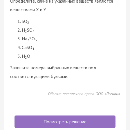
Определите, какие из указанных веществ являются
веществами X и Y.
SO
2
H
SO
2
4
Na
SO
2
3
CaSO
4
H
O
2
Запишите номера выбранных веществ под
соответствующими буквами.
Объект авторского права ООО «Легион»
Посмотреть решение