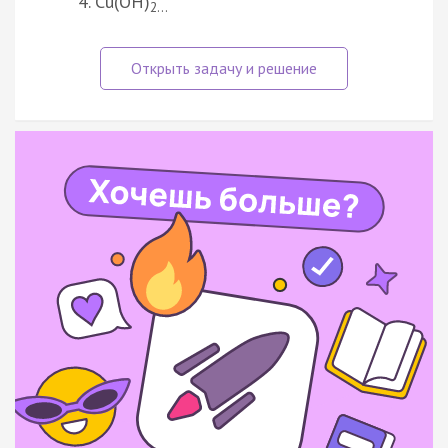
Cu(OH)
2…