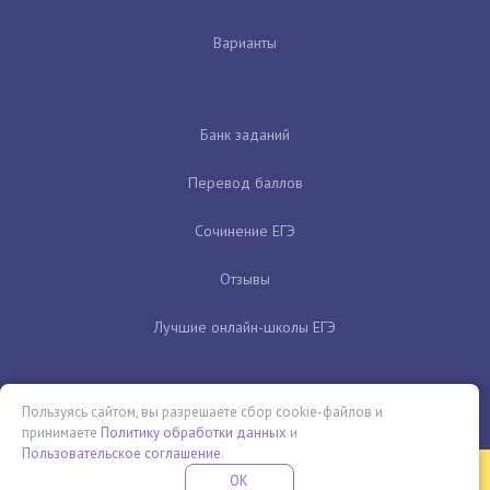
Варианты
Банк заданий
Перевод баллов
Сочинение ЕГЭ
Отзывы
Лучшие онлайн-школы ЕГЭ
Пользуясь сайтом, вы разрешаете сбор cookie-файлов и
принимаете
Политику обработки данных
и
Пользовательское соглашение
.
Бесплатная летняя школа
OK
ПОДРОБНЕЕ