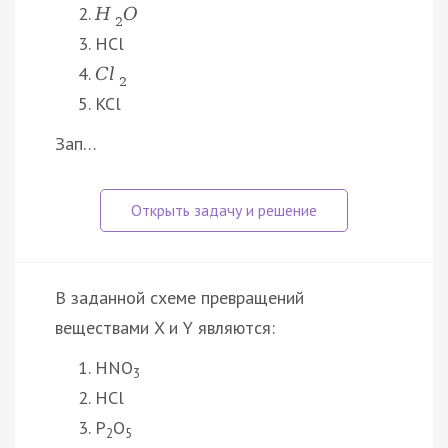
H
O
2
HCl
C
l
2
KCl
Зап…
В заданной схеме превращений
веществами X и Y являются:
HNO
3
HCl
P
O
2
5