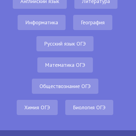
Английский язык
Литература
Информатика
География
Русский язык ОГЭ
Математика ОГЭ
Обществознание ОГЭ
Химия ОГЭ
Биология ОГЭ