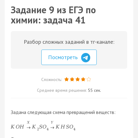
Задание 9 из ЕГЭ по
химии: задача 41
Разбор сложных заданий в тг-канале:
Посмотреть
Сложность:
Среднее время решения:
55 сек.
Задана следующая схема превращений веществ:
X
Y
K
O
H
K
S
O
K
H
S
O
→
→
2
4
4