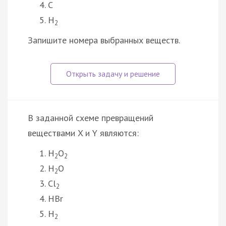
C
H
2
Запишите номера выбранных веществ.
В заданной схеме превращений
веществами X и Y являются:
H
O
2
2
H
O
2
Cl
2
HBr
H
2