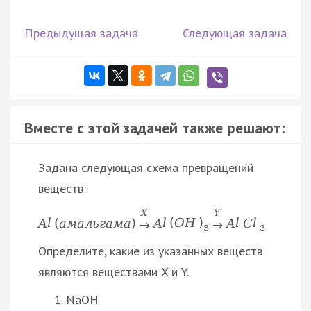
Предыдущая задача
Следующая задача
Вместе с этой задачей также решают:
Задана следующая схема превращений
веществ:
X
Y
A
l
(
а
м
а
л
ь
г
а
м
а
)
A
l
(
O
H
)
A
l
C
l
→
→
3
3
Определите, какие из указанных веществ
являются веществами X и Y.
NaOH