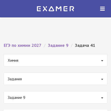
Экзамер — ЕГЭ 2027
×
ОТКРЫТЬ
Экзамер
Бесплатно - В Google Play
ЕГЭ по химии 2027
/
Задание 9
/
Задача 41
Химия
Задания
Задание 9