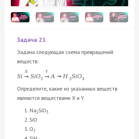
Задача 21
Задана следующая схема превращений
веществ:
X
Y
S
i
S
i
O
A
→
H
S
i
O
→
→
2
2
3
Определите, какие из указанных веществ
являются веществами X и Y.
Na
SiO
2
3
SiO
O
2
SiH