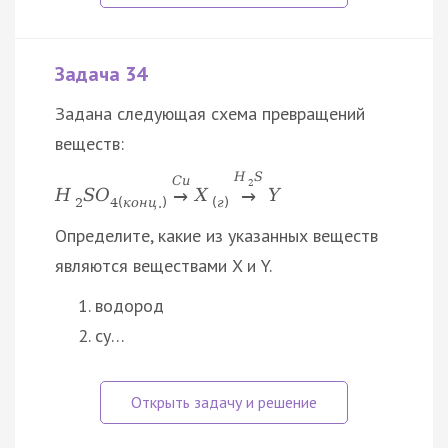
Задача 34
Задана следующая схема превращений
веществ:
H
S
C
u
2
H
S
O
X
Y
→
→
2
4
(
к
о
н
ц
.
)
(
г
)
Определите, какие из указанных веществ
являются веществами X и Y.
водород
су…