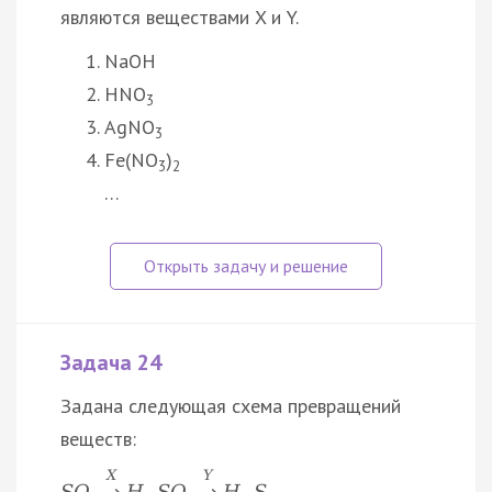
являются веществами X и Y.
NaOH
HNO
3
AgNO
3
Fe(NO
)
3
2
…
Задача 24
Задана следующая схема превращений
веществ:
X
Y
S
O
H
S
O
H
S