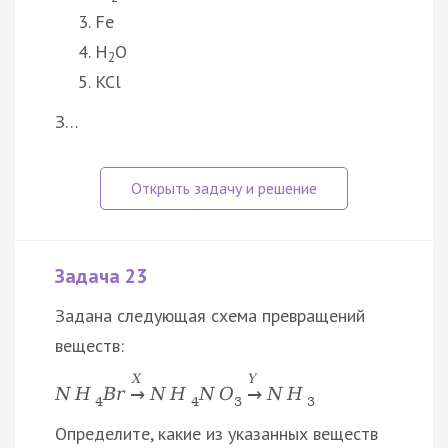
Fe
H
O
2
KCl
З…
Задача 23
Задана следующая схема превращений
веществ:
X
Y
N
H
B
r
N
H
N
O
N
H
→
→
4
4
3
3
Определите, какие из указанных веществ