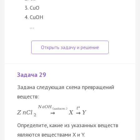
CuO
CuOH
…
Задача 29
Задана следующая схема превращений
веществ:
N
a
O
H
t
°
(
н
е
д
о
с
т
.
)
Z
n
C
l
X
Y
→
→
2
Определите, какие из указанных веществ
являются веществами X и Y.