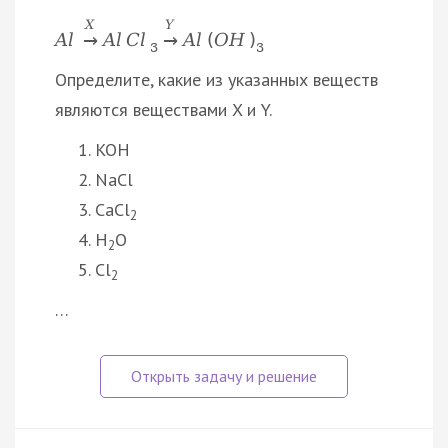
X
Y
A
l
A
l
C
l
A
l
(
O
H
)
→
→
3
3
Определите, какие из указанных веществ
являются веществами X и Y.
KOH
NaCl
CaCl
2
H
O
2
Cl
2
…