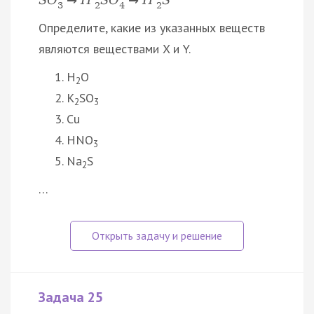
→
→
3
2
4
2
Определите, какие из указанных веществ
являются веществами X и Y.
H
O
2
K
SO
2
3
Cu
HNO
3
Na
S
2
…
Задача 25