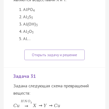
AlPO
4
Al
S
2
3
Al(OH)
3
Al
O
2
3
Al…
Задача 31
Задана следующая схема превращений
веществ:
H
N
O
3
C
u
X
→
Y
→
C
u
→