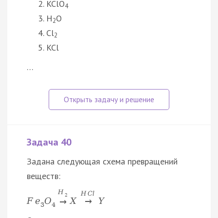
KClO
4
H
O
2
Cl
2
KCl
…
Задача 40
Задана следующая схема превращений
веществ:
H
H
C
l
2
F
e
O
X
Y
→
→
3
4