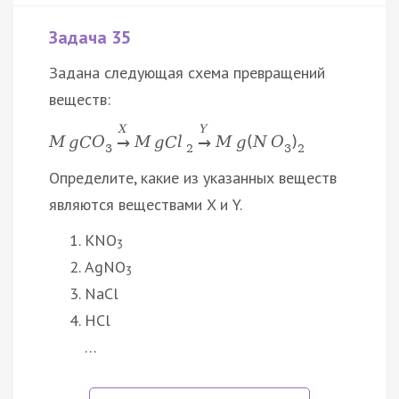
Задача 35
Задана следующая схема превращений
веществ:
X
Y
M
g
C
O
M
g
C
l
M
g
(
N
O
)
→
→
3
2
3
2
Определите, какие из указанных веществ
являются веществами X и Y.
KNO
3
AgNO
3
NaCl
HCl
…