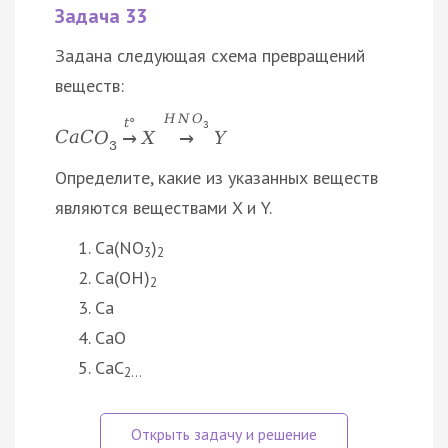
Задача 33
Задана следующая схема превращений
веществ:
H
N
O
t
°
3
C
a
C
O
X
Y
→
→
3
Определите, какие из указанных веществ
являются веществами X и Y.
Ca(NO
)
3
2
Ca(OH)
2
Ca
CaO
CaC
2…