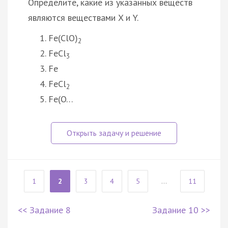
Определите, какие из указанных веществ
являются веществами X и Y.
Fe(ClO)
2
FeCl
3
Fe
FeCl
2
Fe(O…
1
2
3
4
5
...
11
<< Задание 8
Задание 10 >>