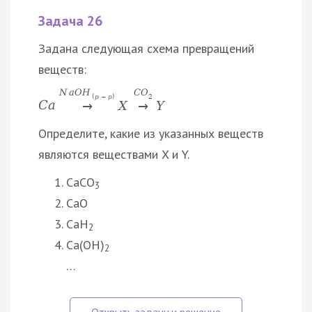
Задача 26
Задана следующая схема превращений
веществ:
N
a
O
H
С
O
(
р
−
р
)
2
C
a
X
Y
→
→
Определите, какие из указанных веществ
являются веществами X и Y.
CaCO
3
CaO
CaH
2
Ca(OH)
2
…