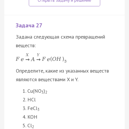
Задача 27
Задана следующая схема превращений
веществ:
X
Y
F
e
A
F
e
(
O
H
)
→
→
3
Определите, какие из указанных веществ
являются веществами X и Y.
Cu(NO
)
3
2
HCl
FeCl
3
KOH
Cl
2