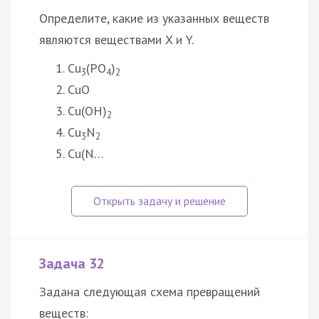
Определите, какие из указанных веществ
являются веществами X и Y.
Cu
(PO
)
3
4
2
CuO
Cu(OH)
2
Cu
N
3
2
Cu(N…
Задача 32
Задана следующая схема превращений
веществ: