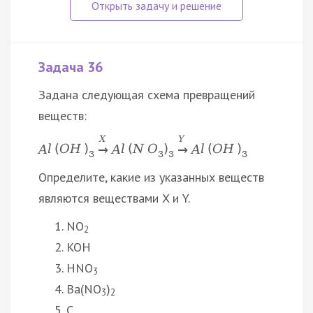
Задача 36
Задана следующая схема превращений
веществ:
X
Y
A
l
(
O
H
)
A
l
(
N
O
)
A
l
(
O
H
)
→
→
3
3
3
3
Определите, какие из указанных веществ
являются веществами X и Y.
NO
2
KOH
HNO
3
Ba(NO
)
3
2
C…