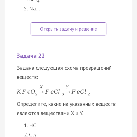
4
Na…
Задача 22
Задана следующая схема превращений
веществ:
X
Y
K
F
e
O
F
e
C
l
F
e
C
l
→
→
2
3
2
Определите, какие из указанных веществ
являются веществами X и Y.
HCl
Cl
2