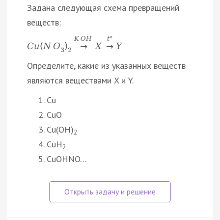
Задана следующая схема превращений
веществ:
K
O
H
t
°
C
u
(
N
O
)
X
Y
→
→
3
2
Определите, какие из указанных веществ
являются веществами X и Y.
Cu
CuO
Cu(OH)
2
CuH
2
CuOHNO…