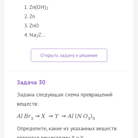
Zn(OH)
2
Zn
ZnO
Na
Z…
2
Задача 30
Задана следующая схема превращений
веществ:
A
l
B
r
→
X
→
Y
→
A
l
(
N
O
)
3
3
3
Определите, какие из указанных веществ
являются веществами X и Y.