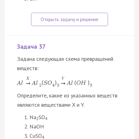
Задача 37
Задана следующая схема превращений
веществ:
X
Y
A
l
A
l
(
S
O
)
A
l
(
O
H
)
→
→
2
4
3
3
Определите, какие из указанных веществ
являются веществами X и Y.
Na
SO
2
4
NaOH
CuSO
4