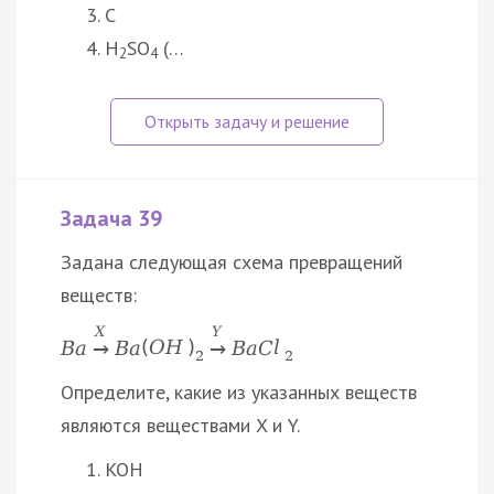
C
H
SO
(…
2
4
Задача 39
Задана следующая схема превращений
веществ:
X
Y
B
a
B
a
(
O
H
)
B
a
C
l
→
→
2
2
Определите, какие из указанных веществ
являются веществами X и Y.
KOH