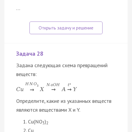
…
Задача 28
Задана следующая схема превращений
веществ:
H
N
O
N
a
O
H
t
°
3
C
u
X
A
Y
→
→
→
Определите, какие из указанных веществ
являются веществами X и Y.
Cu(NO
)
3
2
Cu