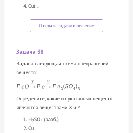
Cu(…
Задача 38
Задана следующая схема превращений
веществ:
X
Y
F
e
O
F
e
F
e
(
S
O
)
→
→
2
4
3
Определите, какие из указанных веществ
являются веществами X и Y.
H
SO
(разб.)
2
4
Cu