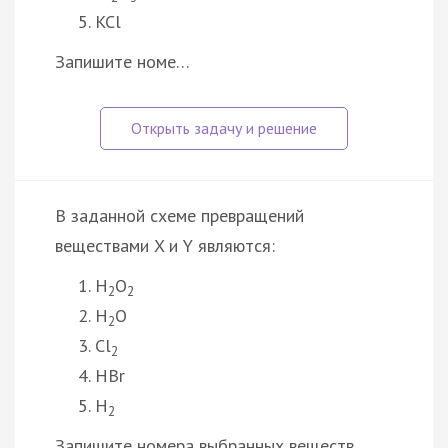
KCl
Запишите номе…
В заданной схеме превращений
веществами X и Y являются:
H
O
2
2
H
O
2
Cl
2
HBr
H
2
Запишите номера выбранных веществ.