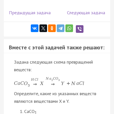
Предыдущая задача
Следующая задача
Вместе с этой задачей также решают:
Задана следующая схема превращений
веществ:
N
a
C
O
H
C
l
2
3
C
a
C
O
X
Y
+
N
a
C
l
→
→
3
Определите, какие из указанных веществ
являются веществами X и Y.
CaCO
3