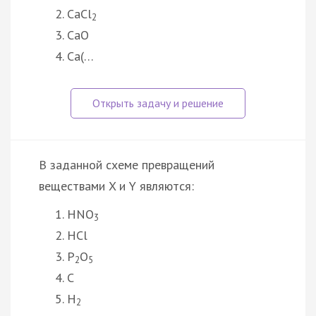
CaCl
2
СaO
Ca(…
В заданной схеме превращений
веществами X и Y являются:
HNO
3
HCl
P
O
2
5
C
H
2