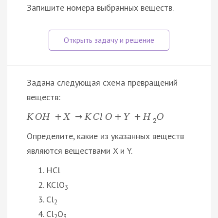
Запишите номера выбранных веществ.
Задана следующая схема превращений
веществ:
K
O
H
+
X
→
K
C
l
O
+
Y
+
H
O
2
Определите, какие из указанных веществ
являются веществами X и Y.
HCl
KClO
3
Cl
2
Cl
O
2
3