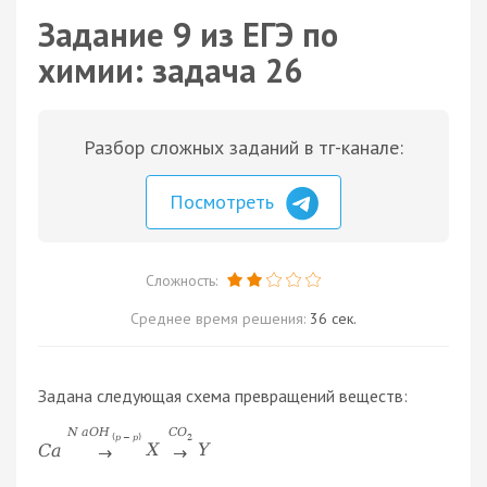
Задание 9 из ЕГЭ по
химии: задача 26
Разбор сложных заданий в тг-канале:
Посмотреть
Сложность:
Среднее время решения:
36 сек.
Задана следующая схема превращений веществ:
N
a
O
H
С
O
(
р
−
р
)
2
C
a
X
Y
→
→