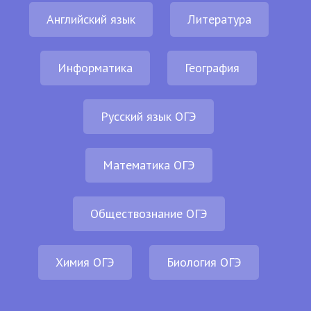
Английский язык
Литература
Информатика
География
Русский язык ОГЭ
Математика ОГЭ
Обществознание ОГЭ
Химия ОГЭ
Биология ОГЭ