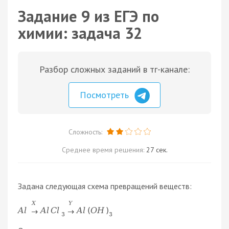
Задание 9 из ЕГЭ по
химии: задача 32
Разбор сложных заданий в тг-канале:
Посмотреть
Сложность:
Среднее время решения:
27 сек.
Задана следующая схема превращений веществ:
X
Y
A
l
A
l
C
l
A
l
(
O
H
)
→
→
3
3