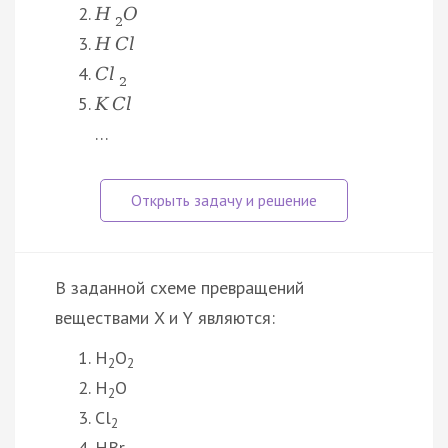
H
O
2
H
C
l
C
l
2
K
C
l
…
В заданной схеме превращений
веществами X и Y являются:
H
O
2
2
H
O
2
Cl
2
HBr