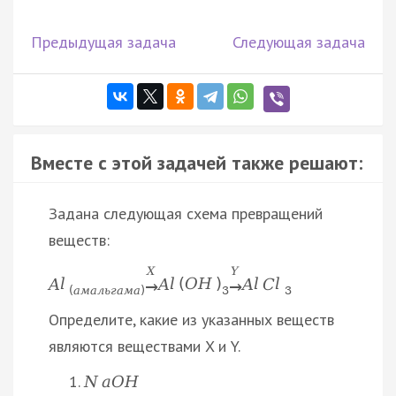
Предыдущая задача
Следующая задача
Вместе с этой задачей также решают:
Задана следующая схема превращений
веществ:
X
Y
A
l
A
l
(
O
H
)
A
l
C
l
→
→
(
а
м
а
л
ь
г
а
м
а
)
3
3
Определите, какие из указанных веществ
являются веществами X и Y.
N
a
O
H