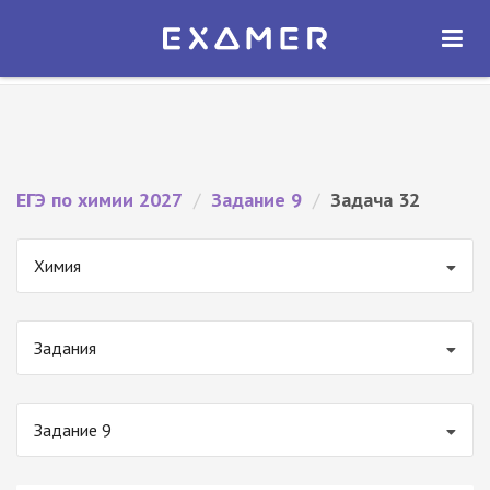
Экзамер — ЕГЭ 2027
×
ОТКРЫТЬ
Экзамер
Бесплатно - В Google Play
ЕГЭ по химии 2027
/
Задание 9
/
Задача 32
Химия
Задания
Задание 9