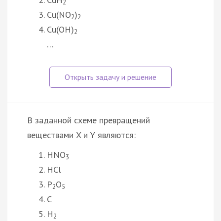
2
Cu(NO
)
2
2
Cu(OH)
2
…
В заданной схеме превращений
веществами X и Y являются:
HNO
3
HCl
P
O
2
5
C
H
2