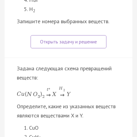
H
2
Запишите номера выбранных веществ.
Задана следующая схема превращений
веществ:
H
t
°
2
C
u
(
N
O
)
X
Y
→
→
3
2
Определите, какие из указанных веществ
являются веществами X и Y.
CuO
CuH