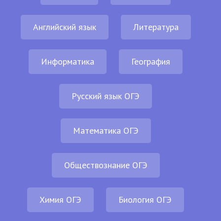
Английский язык
Литература
Информатика
География
Русский язык ОГЭ
Математика ОГЭ
Обществознание ОГЭ
Химия ОГЭ
Биология ОГЭ