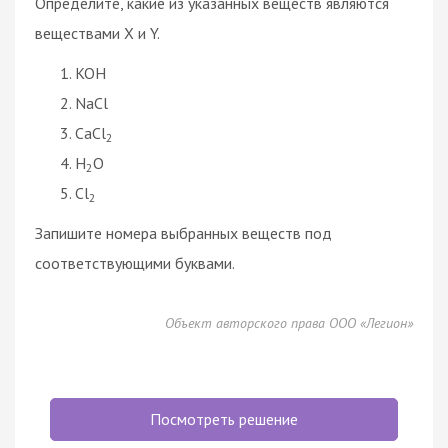
Определите, какие из указанных веществ являются
веществами X и Y.
KOH
NaCl
CaCl
2
H
O
2
Cl
2
Запишите номера выбранных веществ под
соответствующими буквами.
Объект авторского права ООО «Легион»
Посмотреть решение