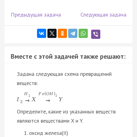
Предыдущая задача
Следующая задача
Вместе с этой задачей также решают:
Задана следующая схема превращений
веществ:
H
F
e
(
O
H
)
2
2
I
X
Y
→
→
2
Определите, какие из указанных веществ
являются веществами X и Y.
оксид железа(II)