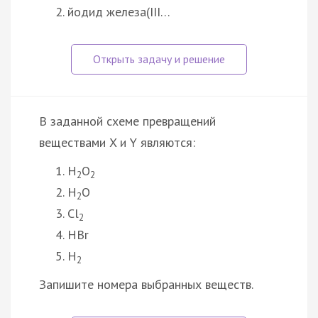
йодид железа(III…
В заданной схеме превращений
веществами X и Y являются:
H
O
2
2
H
O
2
Cl
2
HBr
H
2
Запишите номера выбранных веществ.