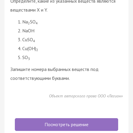
Определите, какие из указанных веществ являются
веществами X и Y.
Na
SO
2
4
NaOH
CuSO
4
Cu(OH)
2
SO
3
Запишите номера выбранных веществ под
соответствующими буквами.
Объект авторского права ООО «Легион»
Посмотреть решение