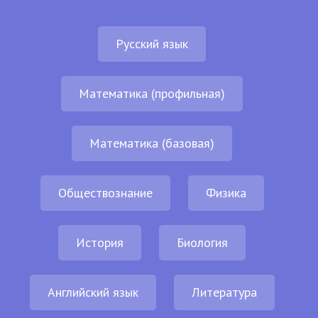
Русский язык
Математика (профильная)
Математика (базовая)
Обществознание
Физика
История
Биология
Английский язык
Литература