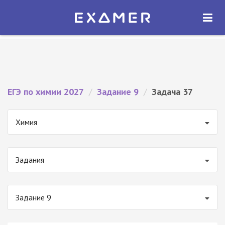
Экзамер — ЕГЭ 2027
×
ОТКРЫТЬ
Экзамер
Бесплатно - В Google Play
ЕГЭ по химии 2027
/
Задание 9
/
Задача 37
Химия
Задания
Задание 9