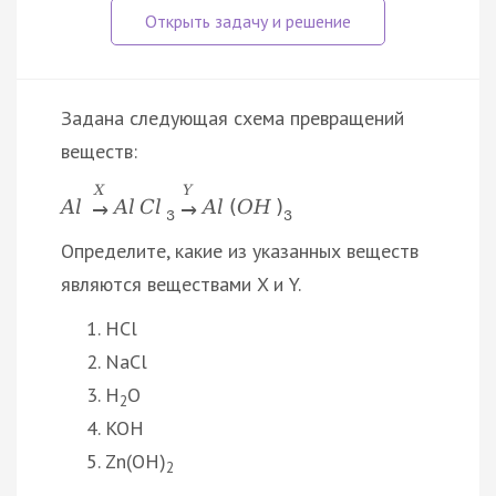
Задана следующая схема превращений
веществ:
X
Y
A
l
A
l
C
l
A
l
(
O
H
)
→
→
3
3
Определите, какие из указанных веществ
являются веществами X и Y.
HCl
NaCl
H
O
2
KOH
Zn(OH)
2
…