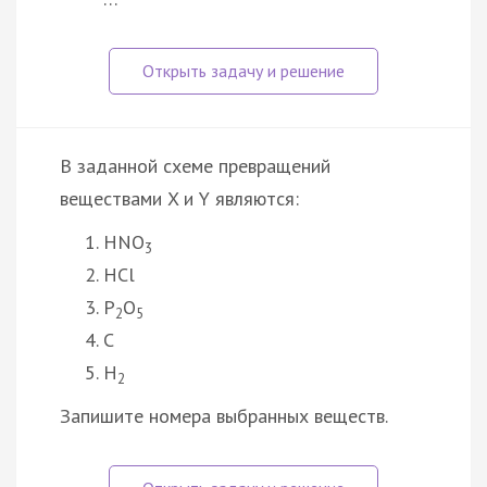
В заданной схеме превращений
веществами X и Y являются:
HNO
3
HCl
P
O
2
5
C
H
2
Запишите номера выбранных веществ.