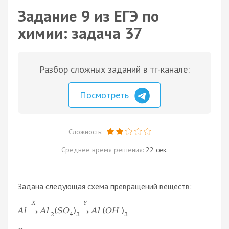
Задание 9 из ЕГЭ по
химии: задача 37
Разбор сложных заданий в тг-канале:
Посмотреть
Сложность:
Среднее время решения:
22 сек.
Задана следующая схема превращений веществ:
X
Y
A
l
A
l
(
S
O
)
A
l
(
O
H
)
→
→
2
4
3
3