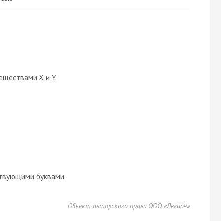
еществами X и Y.
твующими буквами.
Объект авторского права ООО «Легион»