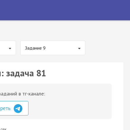
Задание 9
: задача 81
аданий в тг-канале:
треть
 сек.