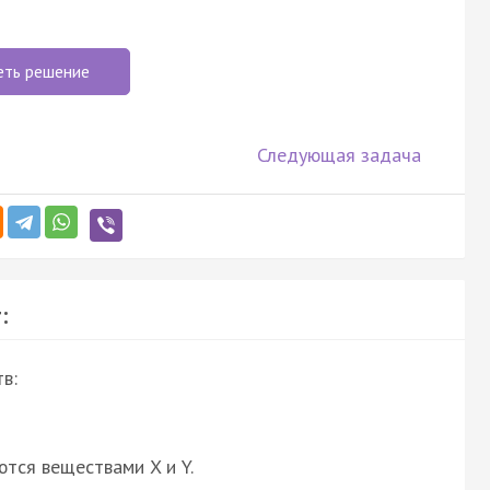
еть решение
Следующая задача
:
в:
ются веществами X и Y.