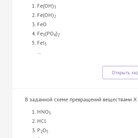
Fe(OH)
3
Fe(OH)
2
FeO
Fe
(PO
)
3
4
2
FeI
3
…
В заданной схеме превращений веществами X 
HNO
3
HCl
P
O
2
5