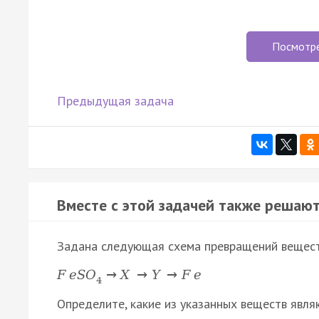
Посмотр
Предыдущая задача
Вместе с этой задачей также решают
Задана следующая схема превращений вещест
F
e
S
O
→
X
→
Y
→
F
e
4
Определите, какие из указанных веществ явля