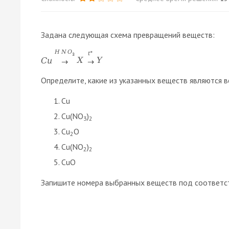
Задана следующая схема превращений веществ:
H
N
O
t
°
3
C
u
X
Y
→
→
Определите, какие из указанных веществ являются в
Cu
Cu(NO
)
3
2
Cu
O
2
Cu(NO
)
2
2
CuO
Запишите номера выбранных веществ под соответс