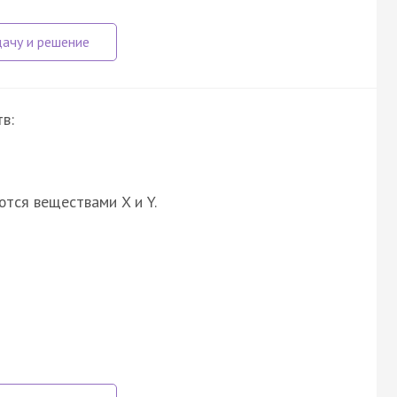
в:
ются веществами X и Y.