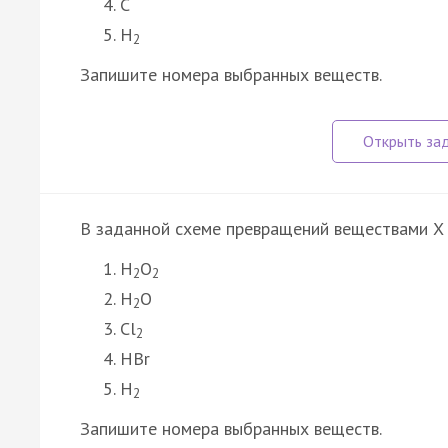
C
H
2
Запишите номера выбранных веществ.
В заданной схеме превращений веществами X 
H
O
2
2
H
O
2
Cl
2
HBr
H
2
Запишите номера выбранных веществ.