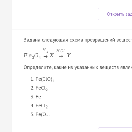
Задана следующая схема превращений вещест
H
H
C
l
2
F
e
O
X
Y
→
→
3
4
Определите, какие из указанных веществ явля
Fe(ClO)
2
FeCl
3
Fe
FeCl
2
Fe(O…