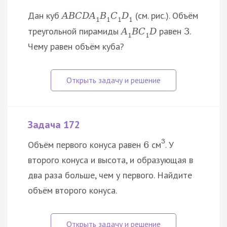
Дан куб
(см. рис.). Объём
A
B
C
D
A
B
C
D
1
1
1
1
треугольной пирамиды
равен
.
A
B
C
D
3
1
1
Чему равен объём куба?
Задача 172
3
Объём первого конуса равен
см
. У
6
второго конуса и высота, и образующая в
два раза больше, чем у первого. Найдите
объём второго конуса.