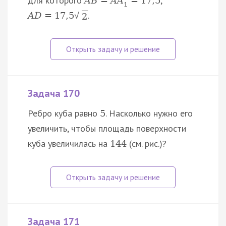
для которого
,
A
B
=
A
A
=
17
,
5
1
.
A
D
=
17
,
5
√
2
Задача 170
Ребро куба равно
. Насколько нужно его
5
увеличить, чтобы площадь поверхности
куба увеличилась на
(см. рис.)?
144
Задача 171