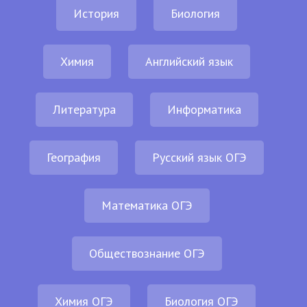
История
Биология
Химия
Английский язык
Литература
Информатика
География
Русский язык ОГЭ
Математика ОГЭ
Обществознание ОГЭ
Химия ОГЭ
Биология ОГЭ