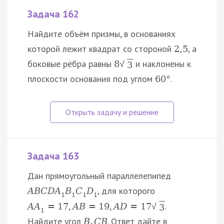
Задача 162
Найдите объём призмы, в основаниях
которой лежит квадрат со стороной
, а
2
,
5
боковые рёбра равны
и наклонены к
8
√
3
плоскости основания под углом
.
60
°
Задача 163
Дан прямоугольный параллелепипед
, для которого
A
B
C
D
A
B
C
D
1
1
1
1
,
,
.
A
A
=
17
A
B
=
19
A
D
=
17
√
3
1
Найдите угол
. Ответ дайте в
B
C
B