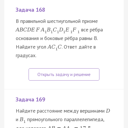
Задача 168
В правильной шестиугольной призме
все рёбра
A
B
C
D
E
F
A
B
C
D
E
F
1
1
1
1
1
1
основания и боковые рёбра равны
.
8
Найдите угол
. Ответ дайте в
A
C
C
1
градусах.
Задача 169
Найдите расстояние между вершинами
D
и
прямоугольного параллелепипеда,
B
1