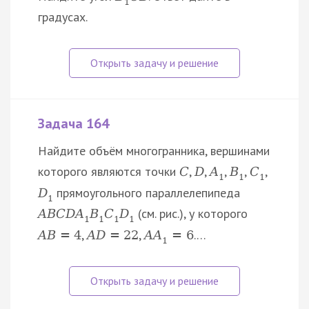
1
градусах.
Задача 164
Найдите объём многогранника, вершинами
которого являются точки
,
,
,
,
,
C
D
A
B
C
1
1
1
прямоугольного параллелепипеда
D
1
(см. рис.), у которого
A
B
C
D
A
B
C
D
1
1
1
1
,
,
.…
A
B
=
4
A
D
=
22
A
A
=
6
1