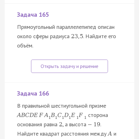
Задача 165
Прямоугольный параллелепипед описан
около сферы радиуса
. Найдите его
23
,
5
объём.
Задача 166
В правильной шестиугольной призме
сторона
A
B
C
D
E
F
A
B
C
D
E
F
1
1
1
1
1
1
основания равна
, а высота —
.
2
19
Найдите квадрат расстояния между
и
A