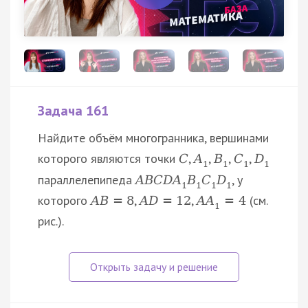
Задача 161
Найдите объём многогранника, вершинами
которого являются точки
,
,
,
,
C
A
B
C
D
1
1
1
1
параллелепипеда
, у
A
B
C
D
A
B
C
D
1
1
1
1
которого
,
,
(см.
A
B
=
8
A
D
=
12
A
A
=
4
1
рис.).