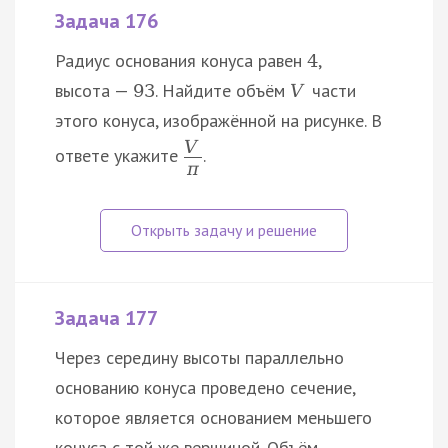
Задача 176
Радиус основания конуса равен
,
4
высота —
. Найдите объём
части
93
V
этого конуса, изображённой на рисунке. В
V
ответе укажите
.
π
Задача 177
Через середину высоты параллельно
основанию конуса проведено сечение,
которое является основанием меньшего
конуса с той же вершиной. Объём