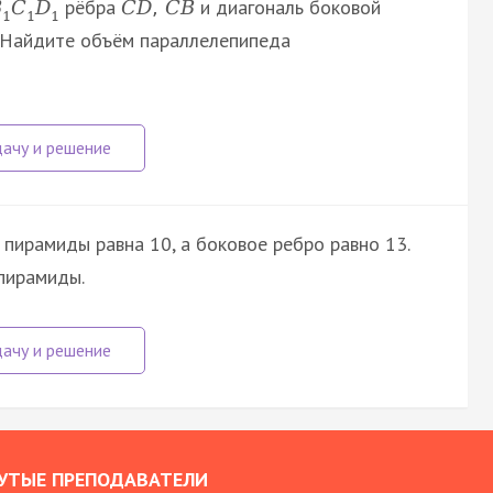
рёбра
и диагональ боковой
B
C
D
C
D
,
C
B
1
1
1
. Найдите объём параллелепипеда
пирамиды равна 10, а боковое ребро равно 13.
пирамиды.
УТЫЕ ПРЕПОДАВАТЕЛИ