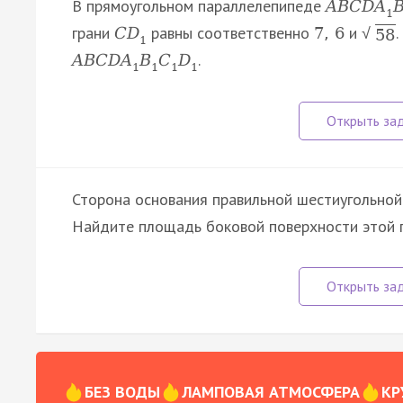
В прямоугольном параллелепипеде
A
B
C
D
A
1
грани
равны соответственно
и
C
D
7
,
6
√
58
1
.
A
B
C
D
A
B
C
D
1
1
1
1
Сторона основания правильной шестиугольной 
Найдите площадь боковой поверхности этой 
БЕЗ ВОДЫ
ЛАМПОВАЯ АТМОСФЕРА
КР