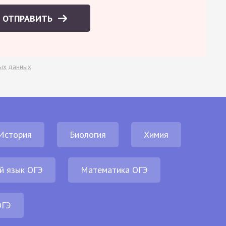
ОТПРАВИТЬ
ых данных
.
История
Биология
Химия
й язык ОГЭ
Математика ОГЭ
ОГЭ