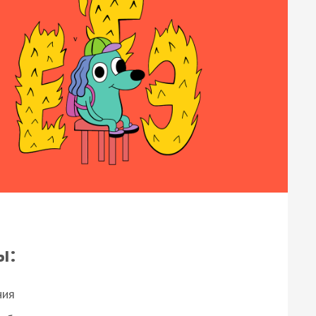
ы:
ния