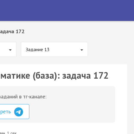
адача 172
Задание 13
матике (база): задача 172
аданий в тг-канале:
треть
ин. 1 сек.