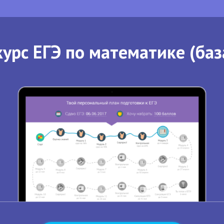
урс ЕГЭ по математике (баз