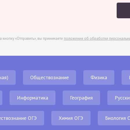
а кнопку «Отправить», вы принимаете
положение об обработке персональн
ная)
Обществознание
Физика
Информатика
География
Русски
ствознание ОГЭ
Химия ОГЭ
Биология 