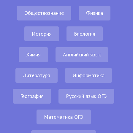
Обществознание
Физика
История
Биология
Химия
Английский язык
Литература
Информатика
География
Русский язык ОГЭ
Математика ОГЭ