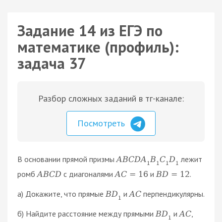
Задание 14 из ЕГЭ по
математике (профиль):
задача 37
Разбор сложных заданий в тг-канале:
Посмотреть
В основании прямой призмы
лежит
A
B
C
D
A
B
C
D
1
1
1
1
ромб
с диагоналями
и
.
A
B
C
D
A
C
=
16
B
D
=
12
а) Докажите, что прямые
и
перпендикулярны.
B
D
A
C
1
б) Найдите расстояние между прямыми
и
,
B
D
A
C
1