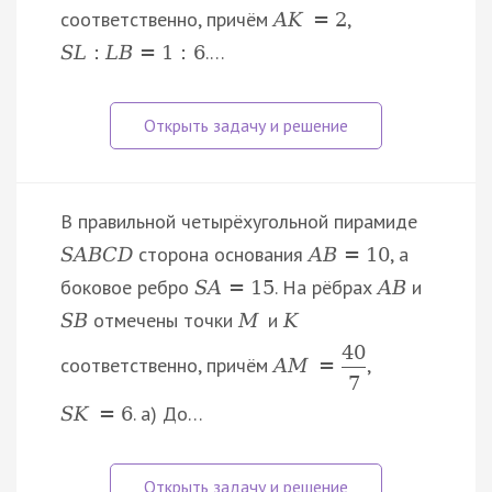
соответственно, причём
,
A
K
=
2
.…
S
L
:
L
B
=
1
:
6
В правильной четырёхугольной пирамиде
сторона основания
, а
S
A
B
C
D
A
B
=
10
боковое ребро
. На рёбрах
и
S
A
=
15
A
B
отмечены точки
и
S
B
M
K
40
соответственно, причём
,
A
M
=
7
. а) До…
S
K
=
6