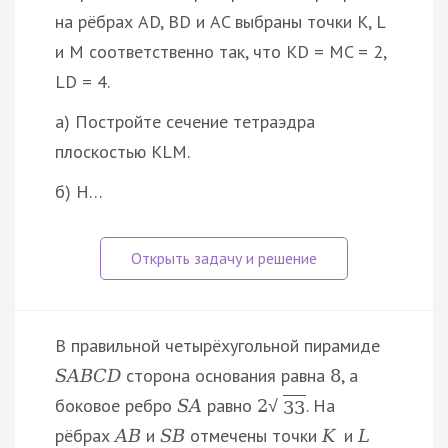
на рёбрах AD, BD и AC выбраны точки K, L
и M соответственно так, что KD = MC = 2,
LD = 4.
а) Постройте сечение тетраэдра
плоскостью KLM.
б) Н…
В правильной четырёхугольной пирамиде
сторона основания равна
, а
S
A
B
C
D
8
боковое ребро
равно
. На
S
A
2
√
33
рёбрах
и
отмечены точки
и
A
B
S
B
K
L