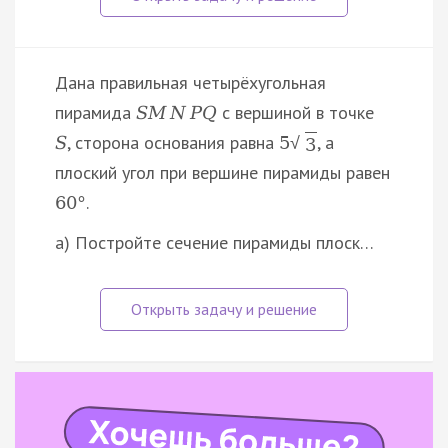
Дана правильная четырёхугольная
пирамида
с вершиной в точке
S
M
N
P
Q
, сторона основания равна
, а
S
5
√
3
плоский угол при вершине пирамиды равен
.
60
°
а) Постройте сечение пирамиды плоск…