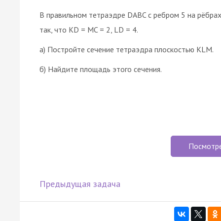
В правильном тетраэдре DABC с ребром 5 на рёбрах
так, что KD = MC = 2, LD = 4.
а) Постройте сечение тетраэдра плоскостью KLM.
б) Найдите площадь этого сечения.
Посмотр
Предыдущая задача