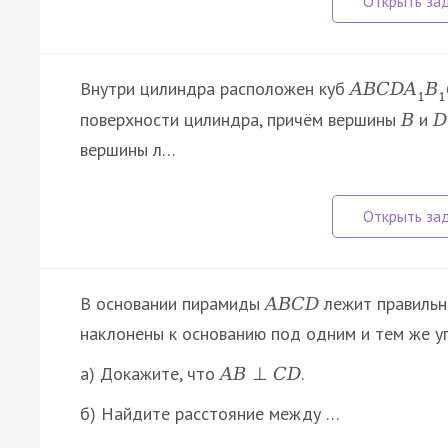
Внутри цилиндра расположен куб
A
B
C
D
A
B
1
1
поверхности цилиндра, причём вершины
и
B
D
вершины л…
В основании пирамиды
лежит правильн
A
B
C
D
наклонены к основанию под одним и тем же уг
а) Докажите, что
.
A
B
⊥
C
D
б) Найдите расстояние между …