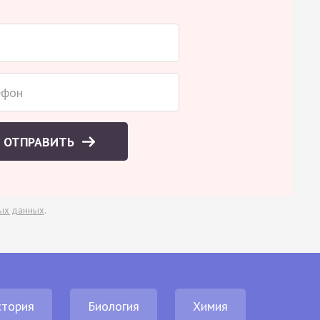
ОТПРАВИТЬ
ых данных
.
стория
Биология
Химия