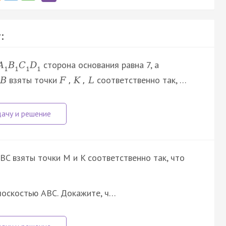
:
сторона основания равна 7, а
A
B
C
D
1
1
1
1
взяты точки
соответственно так, …
B
F
,
K
,
L
C взяты точки M и K соответственно так, что
плоскостью ABC. Докажите, ч…