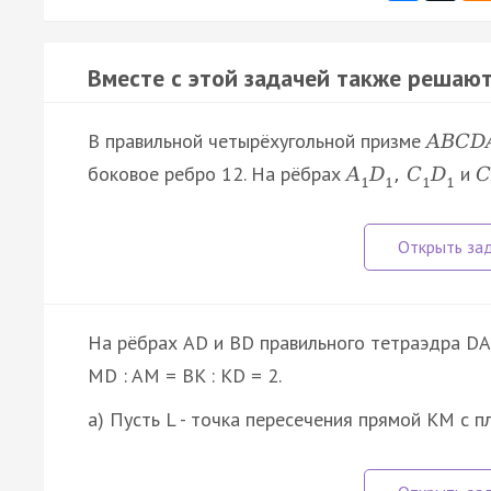
Вместе с этой задачей также решают
В правильной четырёхугольной призме
A
B
C
D
боковое ребро 12. На рёбрах
и
A
D
,
C
D
C
1
1
1
1
На рёбрах AD и BD правильного тетраэдра DAB
MD : AM = BK : KD = 2.
а) Пусть L - точка пересечения прямой KM с 