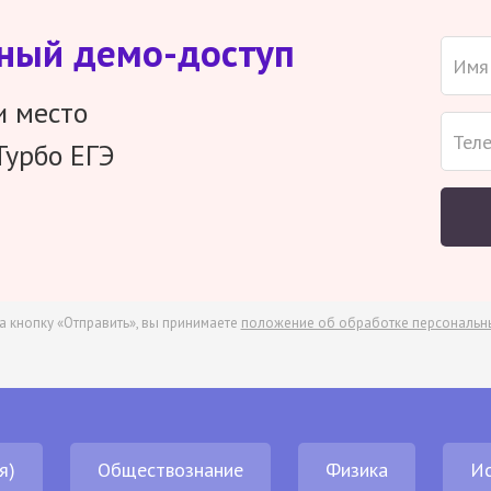
тный демо-доступ
и место
Турбо ЕГЭ
а кнопку «Отправить», вы принимаете
положение об обработке персональн
я)
Обществознание
Физика
И