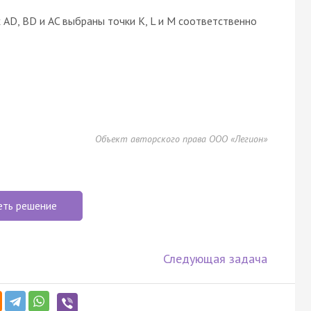
 AD, BD и AC выбраны точки K, L и M соответственно
Объект авторского права ООО «Легион»
еть решение
Следующая задача