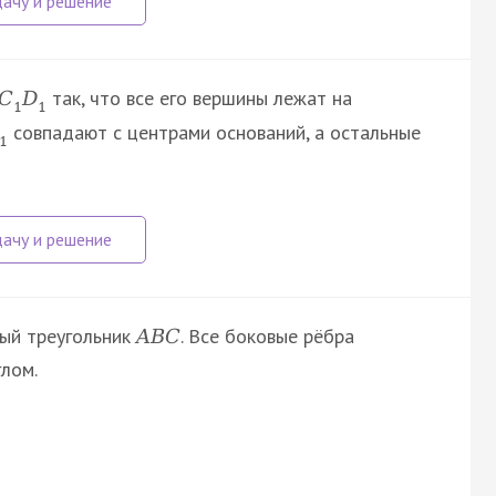
так, что все его вершины лежат на
C
D
1
1
совпадают с центрами оснований, а остальные
1
ый треугольник
. Все боковые рёбра
A
B
C
лом.