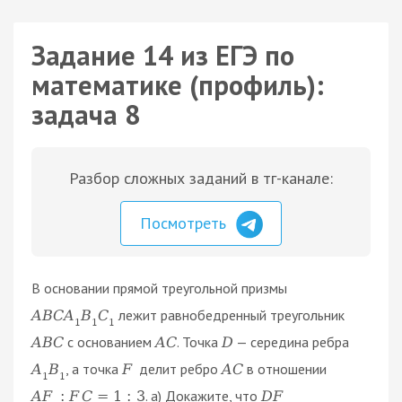
Задание 14 из ЕГЭ по
математике (профиль):
задача 8
Разбор сложных заданий в тг-канале:
Посмотреть
В основании прямой треугольной призмы
лежит равнобедренный треугольник
A
B
C
A
B
C
1
1
1
с основанием
. Точка
— середина ребра
A
B
C
A
C
D
, а точка
делит ребро
в отношении
A
B
F
A
C
1
1
. a) Докажите, что
A
F
:
F
C
=
1
:
3
D
F