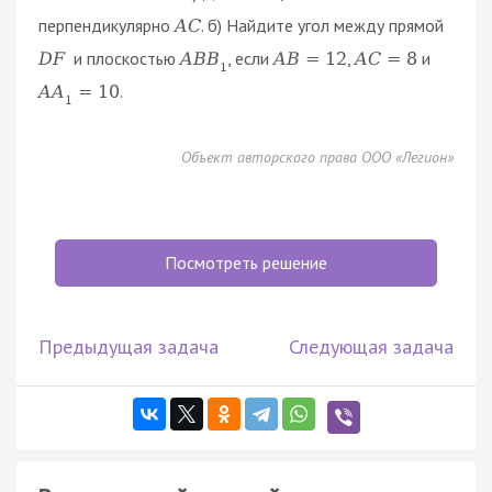
перпендикулярно
. б) Найдите угол между прямой
A
C
и плоскостью
, если
,
и
D
F
A
B
B
A
B
=
12
A
C
=
8
1
.
A
A
=
10
1
Объект авторского права ООО «Легион»
Посмотреть решение
Предыдущая задача
Следующая задача