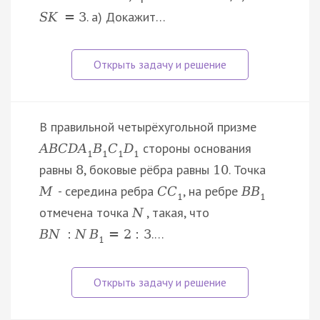
. а) Докажит…
S
K
=
3
В правильной четырёхугольной призме
стороны основания
A
B
C
D
A
B
C
D
1
1
1
1
равны
, боковые рёбра равны
. Точка
8
10
- середина ребра
, на ребре
M
C
C
B
B
1
1
отмечена точка
, такая, что
N
.…
B
N
:
N
B
=
2
:
3
1