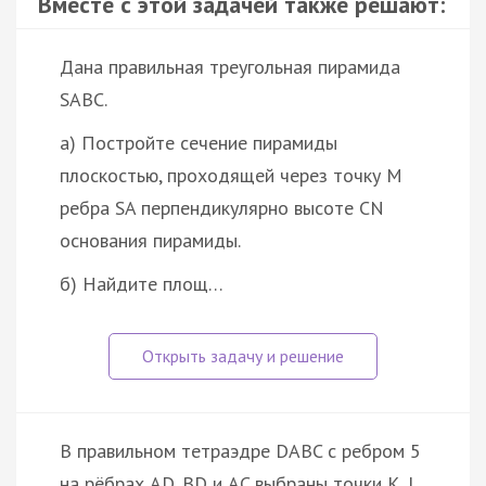
Вместе с этой задачей также решают:
Дана правильная треугольная пирамида
SABC.
а) Постройте сечение пирамиды
плоскостью, проходящей через точку M
ребра SA перпендикулярно высоте CN
основания пирамиды.
б) Найдите площ…
В правильном тетраэдре DABC с ребром 5
на рёбрах AD, BD и AC выбраны точки K, L