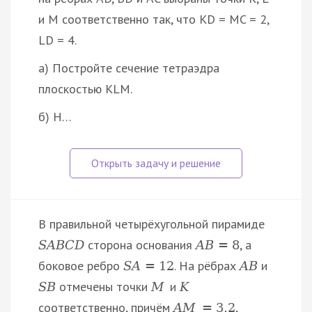
и M соответственно так, что KD = MC = 2,
LD = 4.
а) Постройте сечение тетраэдра
плоскостью KLM.
б) Н…
В правильной четырёхугольной пирамиде
сторона основания
, а
S
A
B
C
D
A
B
=
8
боковое ребро
. На рёбрах
и
S
A
=
12
A
B
отмечены точки
и
S
B
M
K
соответственно, причём
,
A
M
=
3
,
2