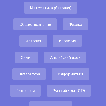
Математика (базовая)
Обществознание
Физика
История
Биология
Химия
Английский язык
Литература
Информатика
География
Русский язык ОГЭ