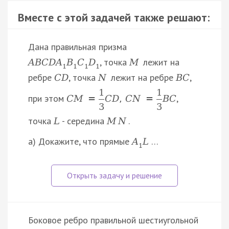
Вместе с этой задачей также решают:
Дана правильная призма
, точка
лежит на
A
B
C
D
A
B
C
D
M
1
1
1
1
ребре
, точка
лежит на ребре
,
C
D
N
B
C
1
1
при этом
,
C
M
=
C
D
,
C
N
=
B
C
3
3
точка
- середина
.
L
M
N
а) Докажите, что прямые
…
A
L
1
Боковое ребро правильной шестиугольной