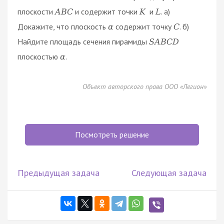
плоскости
и содержит точки
и
. а)
A
B
C
K
L
Докажите, что плоскость
содержит точку
. б)
α
C
Найдите площадь сечения пирамиды
S
A
B
C
D
плоскостью
.
α
Объект авторского права ООО «Легион»
Посмотреть решение
Предыдущая задача
Следующая задача