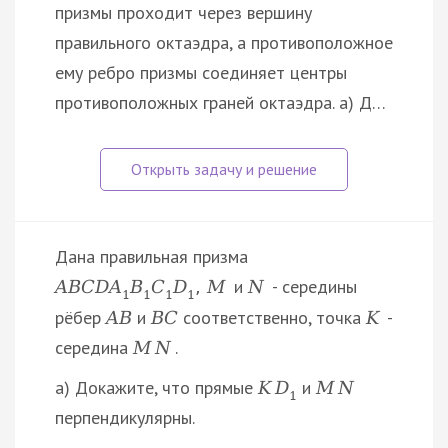
призмы проходит через вершину
правильного октаэдра, а противоположное
ему ребро призмы соединяет центры
противоположных граней октаэдра. а) Д…
Дана правильная призма
и
- середины
A
B
C
D
A
B
C
D
,
M
N
1
1
1
1
рёбер
и
соответственно, точка
-
A
B
B
C
K
середина
.
M
N
а) Докажите, что прямые
и
K
D
M
N
1
перпендикулярны.