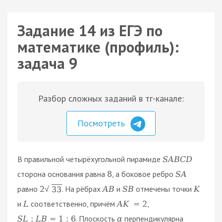
Задание 14 из ЕГЭ по
математике (профиль):
задача 9
Разбор сложных заданий в тг-канале:
Посмотреть
В правильной четырёхугольной пирамиде
S
A
B
C
D
сторона основания равна
, а боковое ребро
8
S
A
равно
. На рёбрах
и
отмечены точки
2
A
B
S
B
K
33
√
и
соответственно, причём
,
L
A
K
=
2
. Плоскость
перпендикулярна
S
L
:
L
B
=
1
:
6
α