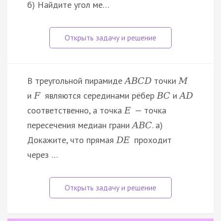
б) Найдите угол ме…
В треугольной пирамиде
точки
A
B
C
D
M
и
являются серединами рёбер
и
F
B
C
A
D
соответственно, а точка
— точка
E
пересечения медиан грани
. а)
A
B
C
Докажите, что прямая
проходит
D
E
через …