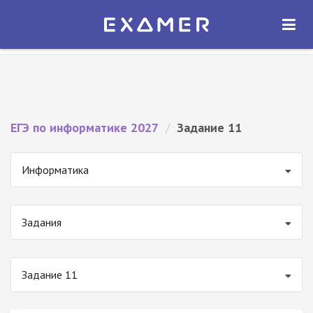
Экзамер — ЕГЭ 2027
×
ОТКРЫТЬ
Экзамер
Бесплатно - В Google Play
ЕГЭ по информатике 2027
/
Задание 11
Информатика
Задания
Задание 11