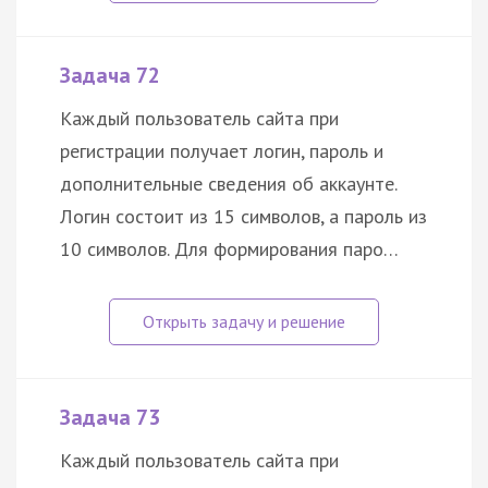
Задача 72
Каждый пользователь сайта при
регистрации получает логин, пароль и
дополнительные сведения об аккаунте.
Логин состоит из 15 символов, а пароль из
10 символов. Для формирования паро…
Задача 73
Каждый пользователь сайта при