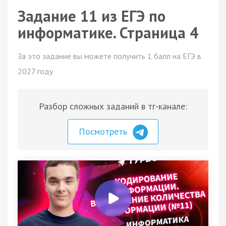
Задание 11 из ЕГЭ по
информатике. Страница 4
За это задание вы можете получить 1 балл на ЕГЭ в
2027 году
Разбор сложных заданий в тг-канале:
Посмотреть