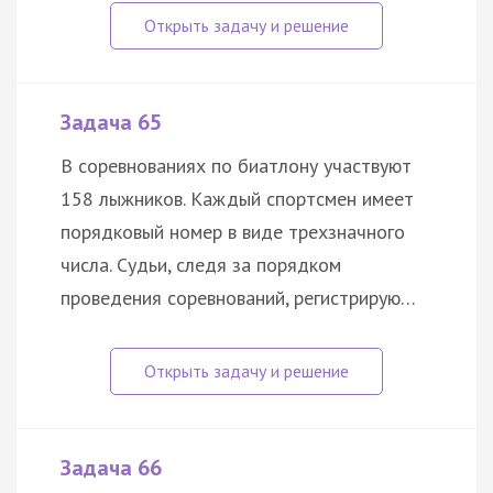
Задача 65
В соревнованиях по биатлону участвуют
158 лыжников. Каждый спортсмен имеет
порядковый номер в виде трехзначного
числа. Судьи, следя за порядком
проведения соревнований, регистрирую…
Задача 66