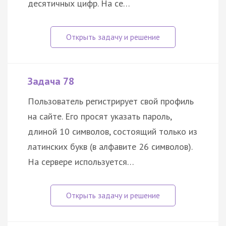
десятичных цифр. На се…
Задача 78
Пользователь регистрирует свой профиль
на сайте. Его просят указать пароль,
длиной 10 символов, состоящий только из
латинских букв (в алфавите 26 символов).
На сервере используется…