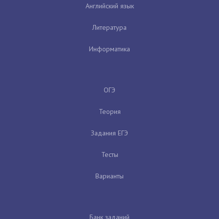
Английский язык
Литература
Информатика
ОГЭ
Теория
Задания ЕГЭ
Тесты
Варианты
Банк заданий