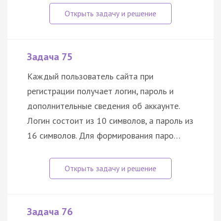
Задача 75
Каждый пользователь сайта при
регистрации получает логин, пароль и
дополнительные сведения об аккаунте.
Логин состоит из 10 символов, а пароль из
16 символов. Для формирования паро…
Задача 76