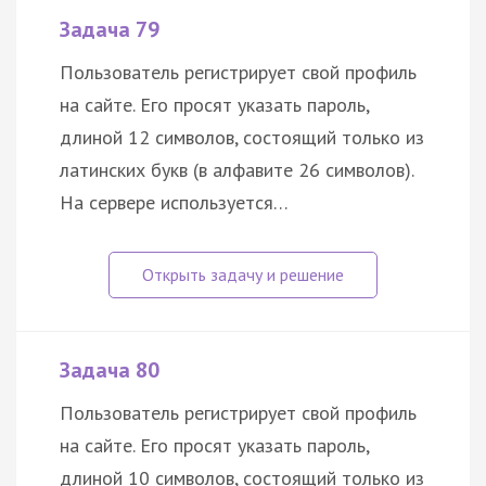
Задача 79
Пользователь регистрирует свой профиль
на сайте. Его просят указать пароль,
длиной 12 символов, состоящий только из
латинских букв (в алфавите 26 символов).
На сервере используется…
Задача 80
Пользователь регистрирует свой профиль
на сайте. Его просят указать пароль,
длиной 10 символов, состоящий только из