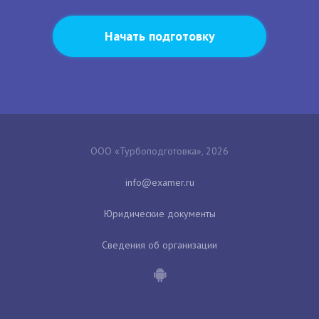
Начать подготовку
ООО «Турбоподготовка», 2026
Юридические документы
Сведения об организации