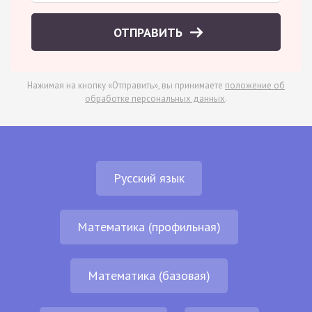
ОТПРАВИТЬ
Нажимая на кнопку «Отправить», вы принимаете
положение об
обработке персональных данных
.
Русский язык
Математика (профильная)
Математика (базовая)