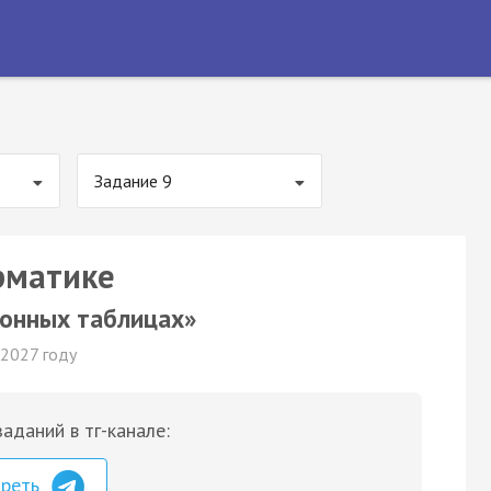
Задание 9
рматике
ронных таблицах»
 2027 году
аданий в тг-канале:
треть