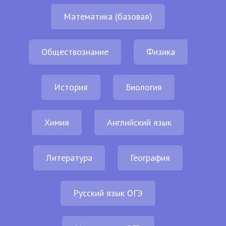
Математика (базовая)
Обществознание
Физика
История
Биология
Химия
Английский язык
Литература
География
Русский язык ОГЭ