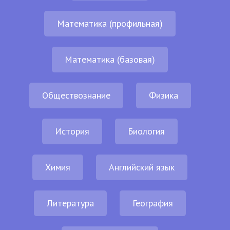
Математика (профильная)
Математика (базовая)
Обществознание
Физика
История
Биология
Химия
Английский язык
Литература
География