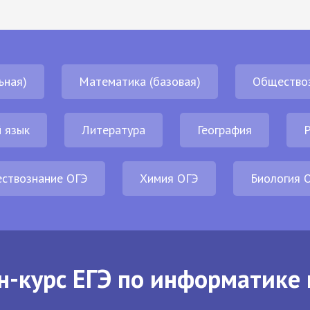
ьная)
Математика (базовая)
Общество
 язык
Литература
География
Р
ствознание ОГЭ
Химия ОГЭ
Биология 
н-курс ЕГЭ по информатике 