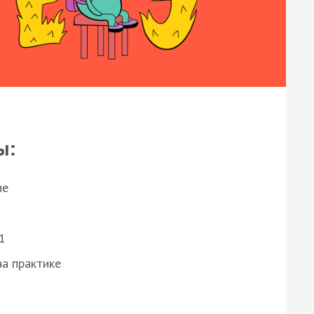
ы:
ие
1
а практике