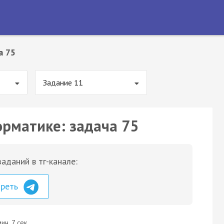
а 75
Задание 11
орматике: задача 75
аданий в тг-канале:
треть
ин. 7 сек.