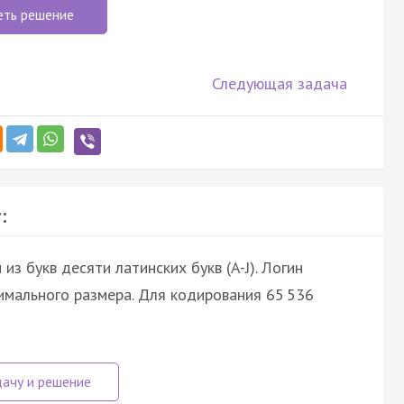
еть решение
Следующая задача
:
з букв десяти латинских букв (A-J). Логин
нимального размера. Для кодирования 65 536