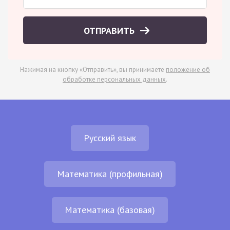
ОТПРАВИТЬ
Нажимая на кнопку «Отправить», вы принимаете
положение об
обработке персональных данных
.
Русский язык
Математика (профильная)
Математика (базовая)