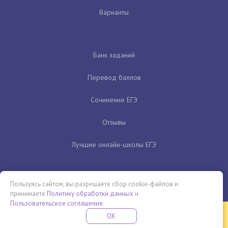
Варианты
Банк заданий
Перевод баллов
Сочинение ЕГЭ
Отзывы
Лучшие онлайн-школы ЕГЭ
Пользуясь сайтом, вы разрешаете сбор cookie-файлов и
принимаете
Политику обработки данных
и
Пользовательское соглашение
.
Бесплатная летняя школа
OK
ПОДРОБНЕЕ
ПРОВЕДИ ЭТО ЛЕТО С ПОЛЬЗОЙ