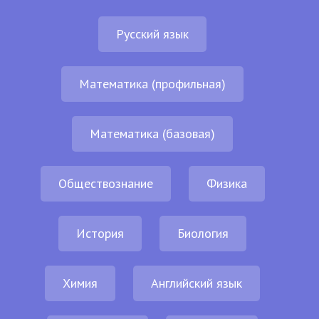
Русский язык
Математика (профильная)
Математика (базовая)
Обществознание
Физика
История
Биология
Химия
Английский язык