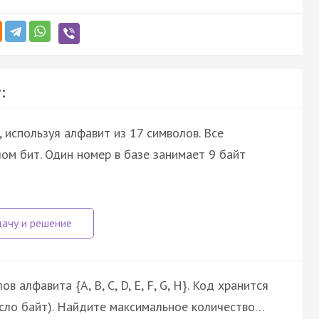
:
 используя алфавит из 17 символов. Все
м бит. Один номер в базе занимает 9 байт
 алфавита {A, B, C, D, E, F, G, H}. Код хранится
исло байт). Найдите максимальное количество…