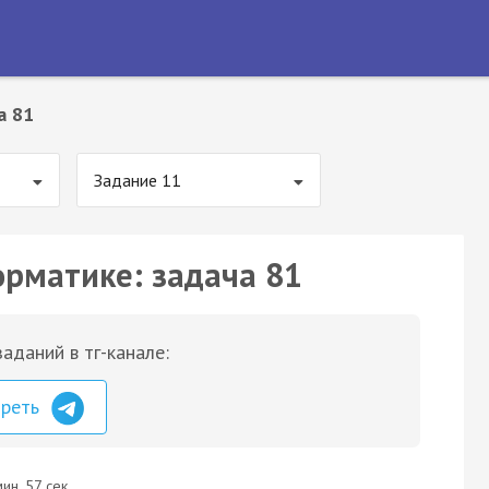
а 81
Задание 11
орматике: задача 81
аданий в тг-канале:
треть
ин. 57 сек.