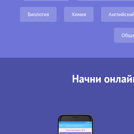
Биология
Химия
Английский
Обще
Начни онлай