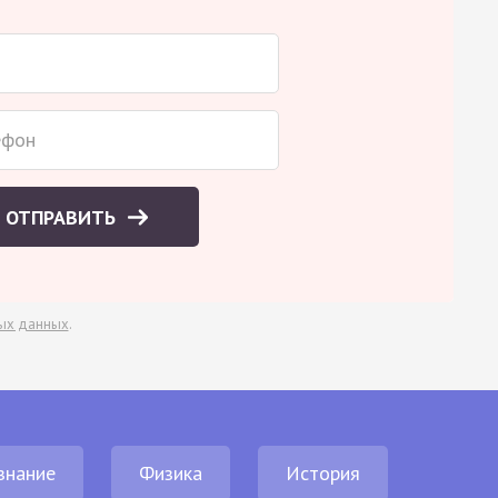
ОТПРАВИТЬ
ых данных
.
знание
Физика
История