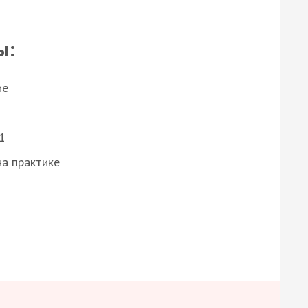
ы:
ие
1
а практике