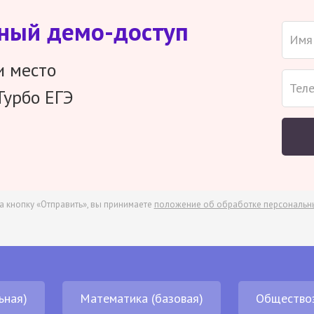
тный демо-доступ
и место
Турбо ЕГЭ
а кнопку «Отправить», вы принимаете
положение об обработке персональн
ьная)
Математика (базовая)
Общество