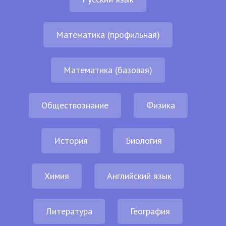
Математика (профильная)
Математика (базовая)
Обществознание
Физика
История
Биология
Химия
Английский язык
Литература
География