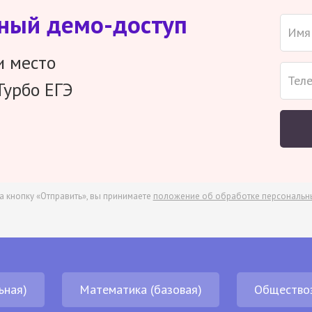
тный демо-доступ
и место
Турбо ЕГЭ
а кнопку «Отправить», вы принимаете
положение об обработке персональн
ьная)
Математика (базовая)
Общество