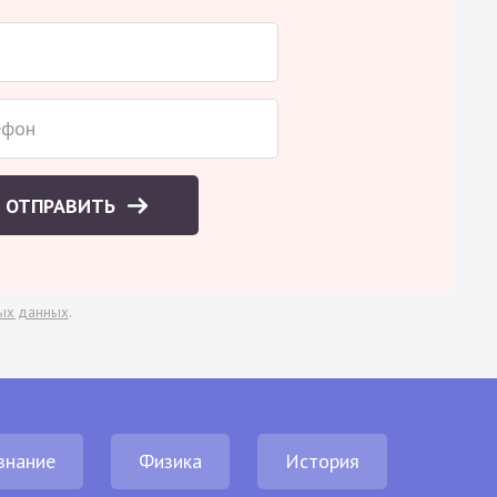
ОТПРАВИТЬ
ых данных
.
знание
Физика
История