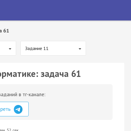
а 61
Задание 11
орматике: задача 61
аданий в тг-канале:
треть
ин. 52 сек.