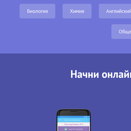
Биология
Химия
Английский
Обще
Начни онлай