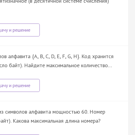
ятизначное (в десятичной системе счисления)
 алфавита {A, B, C, D, E, F, G, H}. Код хранится
исло байт). Найдите максимальное количество…
из символов алфавита мощностью 60. Номер
байт). Какова максимальная длина номера?