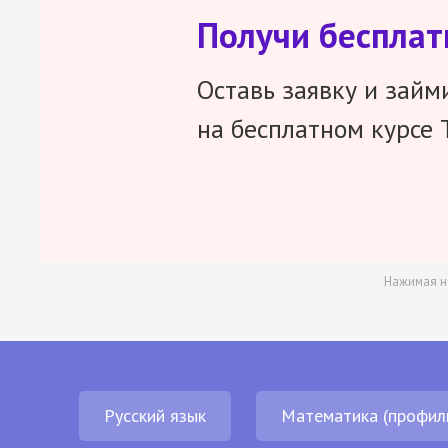
Получи беспла
Оставь заявку и займ
на бесплатном курсе 
Нажимая н
Русский язык
Математика (профил