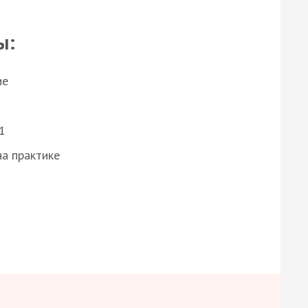
ы:
ие
1
а практике