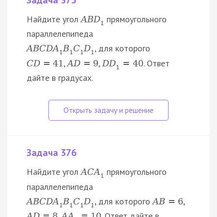
Задача 375
Найдите угол
прямоугольного
A
B
D
1
параллелепипеда
, для которого
A
B
C
D
A
B
C
D
1
1
1
1
,
,
. Ответ
C
D
=
41
A
D
=
9
D
D
=
40
1
дайте в градусах.
Задача 376
Найдите угол
прямоугольного
A
C
A
1
параллелепипеда
, для которого
,
A
B
C
D
A
B
C
D
A
B
=
6
1
1
1
1
,
. Ответ дайте в
A
D
=
8
A
A
=
10