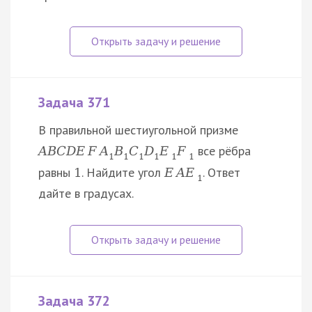
Задача 371
В правильной шестиугольной призме
все рёбра
A
B
C
D
E
F
A
B
C
D
E
F
1
1
1
1
1
1
равны
. Найдите угол
. Ответ
1
E
A
E
1
дайте в градусах.
Задача 372