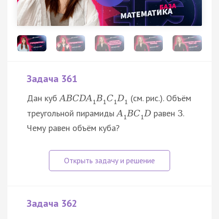
Задача 361
Дан куб
(см. рис.). Объём
A
B
C
D
A
B
C
D
1
1
1
1
треугольной пирамиды
равен
.
A
B
C
D
3
1
1
Чему равен объём куба?
Задача 362