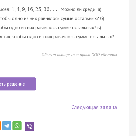
исел:
,
,
,
,
,
. Можно ли среди: а)
1
4
9
16
25
36
,
…
чтобы одно из них равнялось сумме остальных? б)
тобы одно из них равнялось сумме остальных? в)
л так, чтобы одно из них равнялось сумме остальных?
Объект авторского права ООО «Легион»
еть решение
Следующая задача