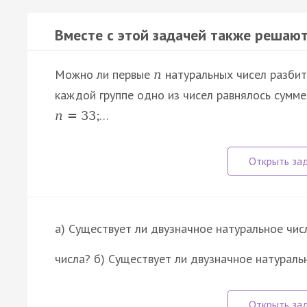
Вместе с этой задачей также решают
Можно ли первые
натуральных чисел разбить
n
каждой группе одно из чисел равнялось сумме
;…
n
=
33
а) Существует ли двузначное натуральное чи
числа? б) Существует ли двузначное натураль