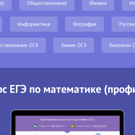
я)
Обществознание
Физика
И
Информатика
География
Русски
ствознание ОГЭ
Химия ОГЭ
Биология 
с ЕГЭ по математике (проф