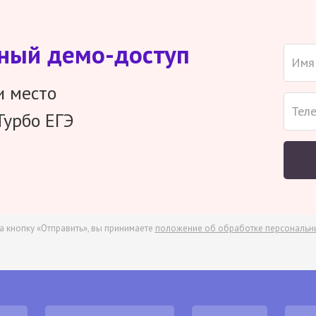
тный демо-доступ
и место
Турбо ЕГЭ
а кнопку «Отправить», вы принимаете
положение об обработке персональн