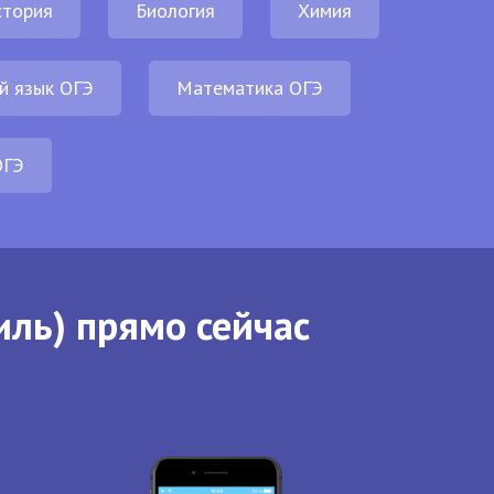
стория
Биология
Химия
й язык ОГЭ
Математика ОГЭ
ОГЭ
иль) прямо сейчас