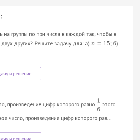
:
 на группы по три числа в каждой так, чтобы в
 двух других? Решите задачу для: а)
; б)
n
=
15
1
сло, произведение цифр которого равно
этого
6
ное число, произведение цифр которого рав…