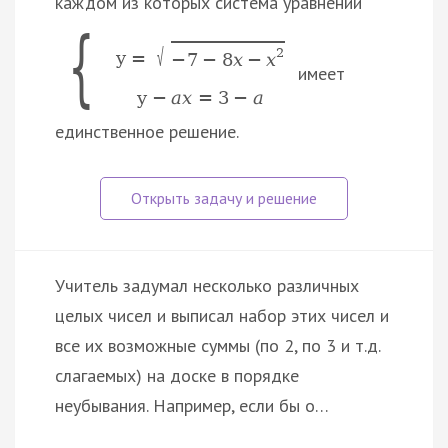
каждом из которых система уравнений
{
√
2
y
=
−
7
−
8
x
−
x
имеет
y
−
a
x
=
3
−
a
единственное решение.
Учитель задумал несколько различных
целых чисел и выписал набор этих чисел и
все их возможные суммы (по 2, по 3 и т.д.
слагаемых) на доске в порядке
неубывания. Например, если бы о…