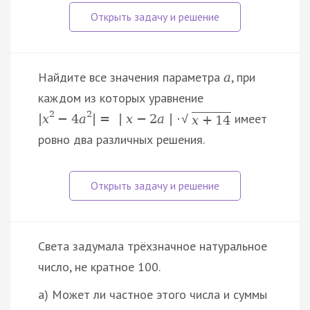
Найдите все значения параметра
, при
a
каждом из которых уравнение
2
2
имеет
|
x
−
4
a
|
=
|
x
−
2
a
|
⋅
√
x
+
14
ровно два различных решения.
Света задумала трёхзначное натуральное
число, не кратное 100.
а) Может ли частное этого числа и суммы