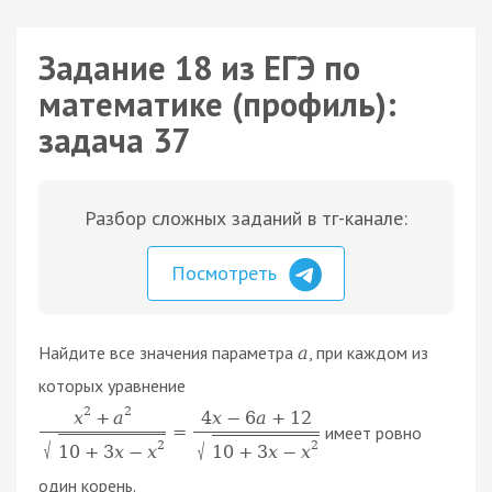
Задание 18 из ЕГЭ по
математике (профиль):
задача 37
Разбор сложных заданий в тг-канале:
Посмотреть
Найдите все значения параметра
, при каждом из
a
которых уравнение
2
2
x
+
a
4
x
−
6
a
+
12
имеет ровно
=
2
√
2
√
10
+
3
x
−
x
10
+
3
x
−
x
один корень.