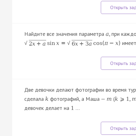
Найдите все значения параметра
, при кажд
a
имеет
sin
x
=
cos
(
π
−
x
)
√
√
2
x
+
a
6
x
+
3
a
Две девочки делают фотографии во время тур
сделала
фотографий, а Маша —
(
,
k
m
k
⩾
1
девочек делает на
…
1