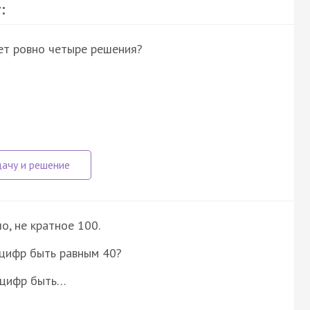
:
еет ровно четыре решения?
о, не кратное 100.
 цифр быть равным 40?
о цифр быть…