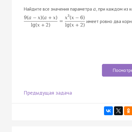
Найдите все значения параметра
, при каждом из 
a
3
x
(
x
−
6
)
9
(
a
−
x
)
(
a
+
x
)
имеет ровно два корн
=
lg
(
x
+
2
)
lg
(
x
+
2
)
Посмотр
Предыдущая задача