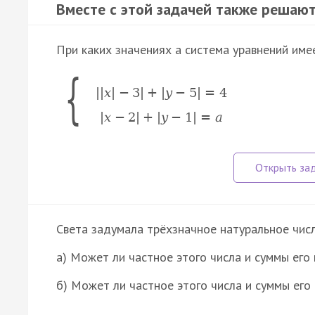
Вместе с этой задачей также решают
При каких значениях a система уравнений им
{
|
|
x
|
−
3
|
+
|
y
−
5
|
=
4
|
x
−
2
|
+
|
y
−
1
|
=
a
Света задумала трёхзначное натуральное числ
а) Может ли частное этого числа и суммы его
б) Может ли частное этого числа и суммы ег