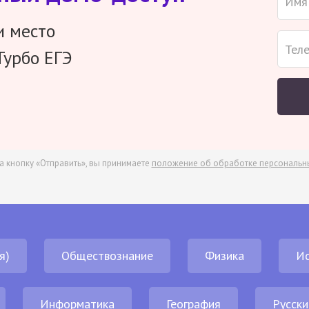
и место
Турбо ЕГЭ
а кнопку «Отправить», вы принимаете
положение об обработке персональн
я)
Обществознание
Физика
И
Информатика
География
Русски