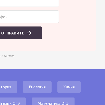
ОТПРАВИТЬ
ых данных
.
стория
Биология
Химия
й язык ОГЭ
Математика ОГЭ